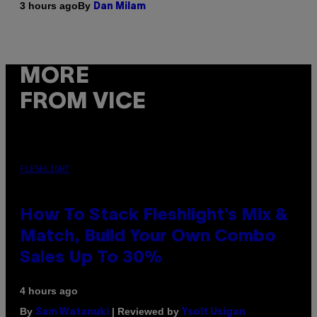
By
3 hours ago
Dan Milam
MORE
FROM VICE
FLESHLIGHT
How To Stack Fleshlight’s Mix &
Match, Build Your Own Combo
Sales Up To 30%
4 hours ago
By
| Reviewed by
Sam Watanuki
Ysolt Usigan