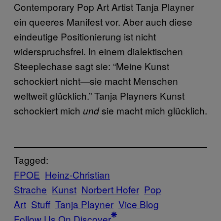
Contemporary Pop Art Artist Tanja Playner
ein queeres Manifest vor. Aber auch diese
eindeutige Positionierung ist nicht
widerspruchsfrei. In einem dialektischen
Steeplechase sagt sie: “Meine Kunst
schockiert nicht—sie macht Menschen
weltweit glücklich.” Tanja Playners Kunst
schockiert mich
sie macht mich glücklich.
und
Tagged:
FPOE
Heinz-Christian
Strache
Kunst
Norbert Hofer
Pop
Art
Stuff
Tanja Playner
Vice Blog
Follow Us On Discover