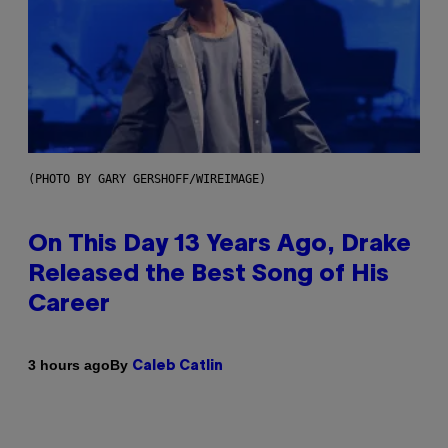
(PHOTO BY GARY GERSHOFF/WIREIMAGE)
On This Day 13 Years Ago, Drake
Released the Best Song of His
Career
By
3 hours ago
Caleb Catlin