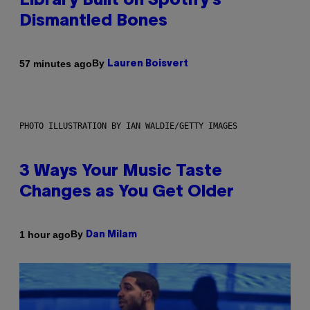
Library Built on Spotify’s
Dismantled Bones
By
57 minutes ago
Lauren Boisvert
PHOTO ILLUSTRATION BY IAN WALDIE/GETTY IMAGES
3 Ways Your Music Taste
Changes as You Get Older
By
1 hour ago
Dan Milam