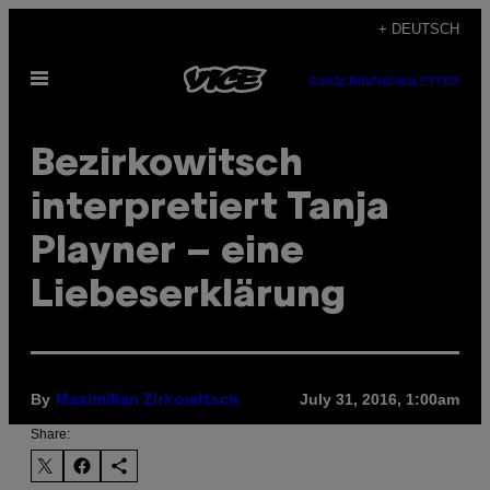
Skip
+ DEUTSCH
to
Open
content
SUBSCRIBE
NEWSLETTER
Menu
​Bezirkowitsch
interpretiert Tanja
Playner – eine
Liebeserklärung
By
July 31, 2016, 1:00am
Maximilian Zirkowitsch
Share: