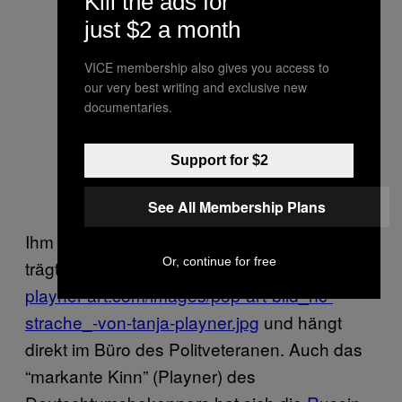
Kill the ads for
just $2 a month
VICE membership also gives you access to
our very best writing and exclusive new
documentaries.
Support for $2
See All Membership Plans
Ihm hat sie ein weiteres Porträt gewidmet. Es
Or, continue for free
trägt den Titel
http://www.pop-art-tanja-
playner-art.com/images/pop-art-bild_hc-
strache_-von-tanja-playner.jpg
und hängt
direkt im Büro des Politveteranen. Auch das
“markante Kinn” (Playner) des