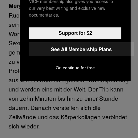
VICE membership also gives you access to
Merge, eine Designerdroge aus Rudy
Merge:
our very best writing and exclusive new
Ruckers Cyberpunk-Novelle
, lässt
Wetware
documentaries.
seine Konsumenten im wahrsten Sinne des
Wortes flüssig werden, was es
Support for $2
Sexualpartnern erlaubt, sich zu einer
See All Membership Plans
gemeinsamen Pfütze erotischem Schleims
zu vermischen. Dank ihrer zeitweise gelösten
Or, continue for free
Proteinstruktur sehen Merge-Konsumenten
aus wie mit Knochen gefüllter Wackelpudding
und werden eins mit der Welt. Der Trip kann
von zehn Minuten bis hin zu einer Stunde
dauern. Danach versteifen sich die
Zellwände und das Körperkollagen verbindet
sich wieder.