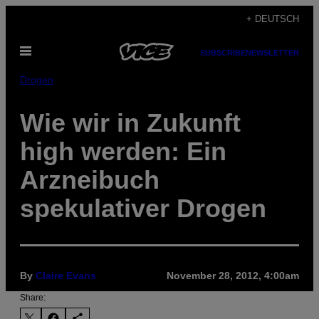
Skip
+ DEUTSCH
to
Open
content
SUBSCRIBE
NEWSLETTER
Menu
Drogen
Wie wir in Zukunft
high werden: Ein
Arzneibuch
spekulativer Drogen
By
Claire Evans
November 28, 2012, 4:00am
Share: