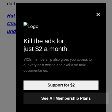
darf.
×
Hat auch ziemlich viel Ahnung von der
Craft: der Animator hinter „Jurassic Park”
und „Star Wars”. Hier gehts zum Video.
Kill the ads for
just $2 a month
VICE membership also gives you access to
our very best writing and exclusive new
documentaries.
Support for $2
See All Membership Plans