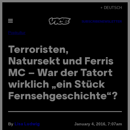
Skip
+ DEUTSCH
to
Open
content
SUBSCRIBE
NEWSLETTER
Menu
Popkultur
Terroristen,
Natursekt und Ferris
MC – War der Tatort
wirklich „ein Stück
Fernsehgeschichte“?
By
January 4, 2016, 7:07am
Lisa Ludwig