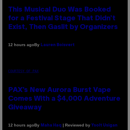
This Musical Duo Was Booked
for a Festival Stage That Didn’t
Exist, Then Gaslit by Organizers
By
12 hours ago
Lauren Boisvert
COURTESY OF PAX
PAX’s New Aurora Burst Vape
Comes With a $4,000 Adventure
Giveaway
By
| Reviewed by
12 hours ago
Maha Haq
Ysolt Usigan