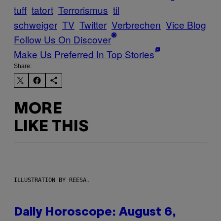
tuff
tatort
Terrorismus
til
schweiger
TV
Twitter
Verbrechen
Vice Blog
Follow Us On Discover
Make Us Preferred In Top Stories
Share:
MORE
LIKE THIS
ILLUSTRATION BY REESA.
Daily Horoscope: August 6,