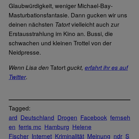
Glaubwürdigkeit, weniger Michael-Bay-
Masturbationsfantasie. Dann gucken wir uns
deinen nächsten
vielleicht auch zur
Tatort
Erstausstrahlung im Kino an. Bussi, die
schwachen und kleinen Trottel von der
Neidpresse.
Tatort
Wenn Lisa den
guckt,
erfahrt ihr es auf
.
Twitter
Tagged:
ard
Deutschland
Drogen
Facebook
fernseh
en
ferris mc
Hamburg
Helene
Fischer
Internet
Kriminalität
Meinung
ndr
S