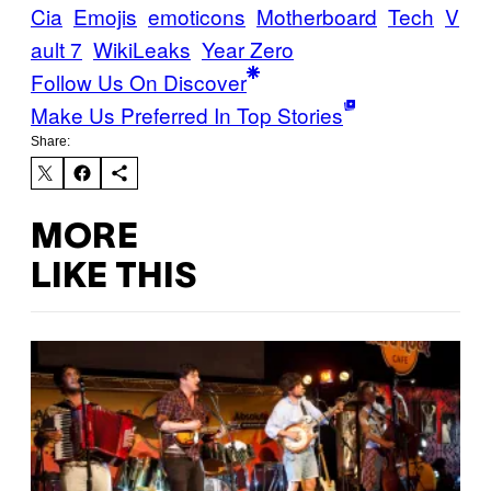
Cia
Emojis
emoticons
Motherboard
Tech
V
ault 7
WikiLeaks
Year Zero
Follow Us On Discover
Make Us Preferred In Top Stories
Share:
MORE
LIKE THIS