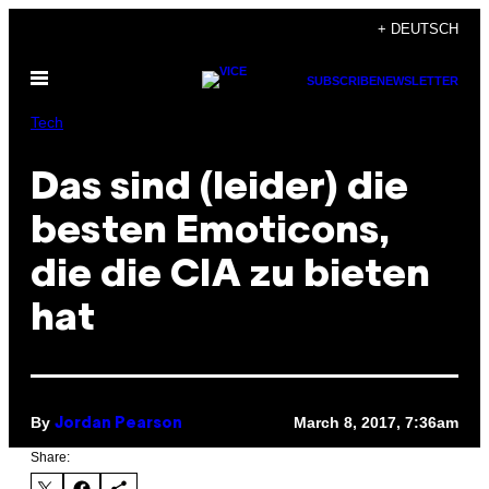
Skip
+ DEUTSCH
to
Open
content
SUBSCRIBE
NEWSLETTER
Menu
Tech
Das sind (leider) die
besten Emoticons,
die die CIA zu bieten
hat
By
March 8, 2017, 7:36am
Jordan Pearson
Share: