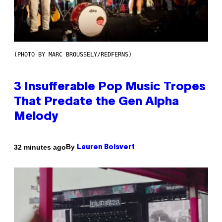
(PHOTO BY MARC BROUSSELY/REDFERNS)
3 Insufferable Pop Music Tropes
That Predate the Gen Alpha
Melody
By
32 minutes ago
Lauren Boisvert