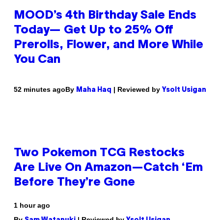
MOOD’s 4th Birthday Sale Ends
Today— Get Up to 25% Off
Prerolls, Flower, and More While
You Can
By
| Reviewed by
52 minutes ago
Maha Haq
Ysolt Usigan
Two Pokemon TCG Restocks
Are Live On Amazon—Catch ‘Em
Before They’re Gone
1 hour ago
By
| Reviewed by