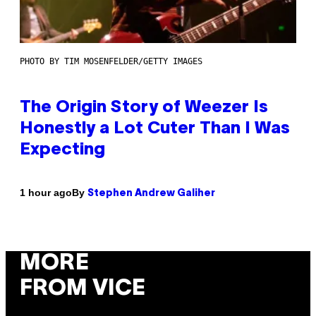
PHOTO BY TIM MOSENFELDER/GETTY IMAGES
The Origin Story of Weezer Is
Honestly a Lot Cuter Than I Was
Expecting
By
1 hour ago
Stephen Andrew Galiher
MORE
FROM VICE