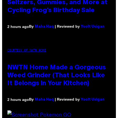
Seltzers, Gummies, and More at
Cycling Frog’s Birthday Sale
By
| Reviewed by
2 hours ago
Maha Haq
Ysolt Usigan
COURTESY OF NWTN HOME
NWTN Home Made a Gorgeous
Weed Grinder (That Looks Like
It Belongs in Your Kitchen)
By
| Reviewed by
2 hours ago
Maha Haq
Ysolt Usigan