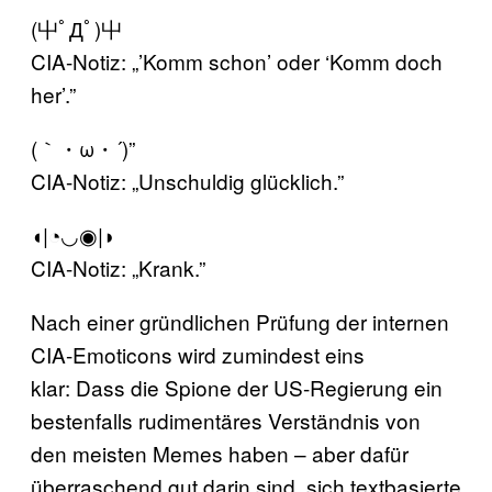
(屮ﾟДﾟ)屮
CIA-Notiz: „’Komm schon’ oder ‘Komm doch
her’.”
(｀・ω・´)”
CIA-Notiz: „Unschuldig glücklich.”
◖|◔◡◉|◗
CIA-Notiz: „Krank.”
Nach einer gründlichen Prüfung der internen
CIA-Emoticons wird zumindest eins
klar: Dass die Spione der US-Regierung ein
bestenfalls rudimentäres Verständnis von
den meisten Memes haben – aber dafür
überraschend gut darin sind, sich textbasierte