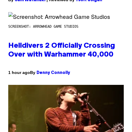
Sam Watanuki
Ysolt Usigan
SCREENSHOT: ARROWHEAD GAME STUDIOS
Helldivers 2 Officially Crossing
Over with Warhammer 40,000
By
1 hour ago
Denny Connolly