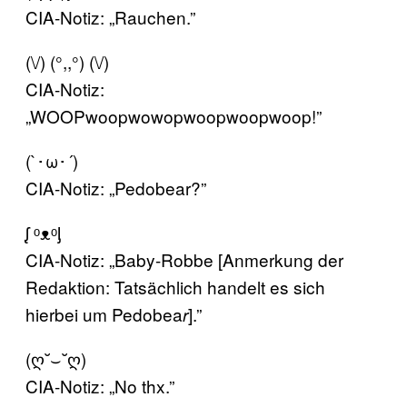
CIA-Notiz: „Rauchen.”
(\/) (°,,°) (\/)
CIA-Notiz:
„WOOPwoopwowopwoopwoopwoop
!”
(`･ω･´)
CIA-Notiz: „Pedobear?”
ᶘ ᵒᴥᵒᶅ
CIA-Notiz: „Baby-Robbe [Anmerkung der
Redaktion: Tatsächlich handelt es sich
hierbei um Pedobea
].”
r
(ღ˘⌣˘ღ)
CIA-Notiz: „No thx.”