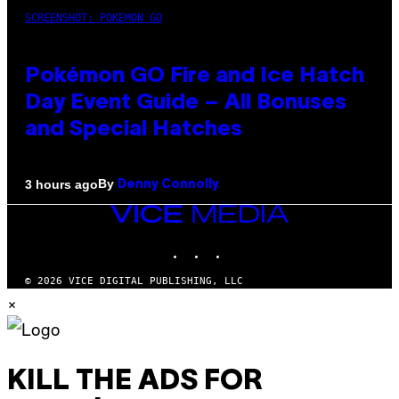
SCREENSHOT: POKEMON GO
Pokémon GO Fire and Ice Hatch
Day Event Guide – All Bonuses
and Special Hatches
By
3 hours ago
Denny Connolly
VICE
MEDIA
INSTAGRAM
TIKTOK
YOUTUBE
© 2026 VICE DIGITAL PUBLISHING, LLC
×
KILL THE ADS FOR