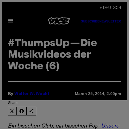
Skip
+ DEUTSCH
to
Open
content
SUBSCRIBE
NEWSLETTER
Menu
#ThumpsUp—Die
Musikvideos der
Woche (6)
By
March 25, 2014, 2:00pm
Walter W. Wacht
Share:
Ein bisschen Club, ein bisschen Pop:
Unsere