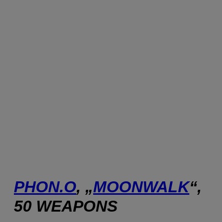
PHON.O
, „
MOONWALK
“,
50 WEAPONS