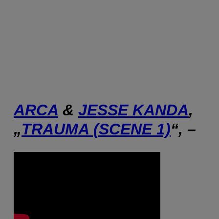
ARCA
&
JESSE KANDA
,
„
TRAUMA (SCENE 1)
“, –