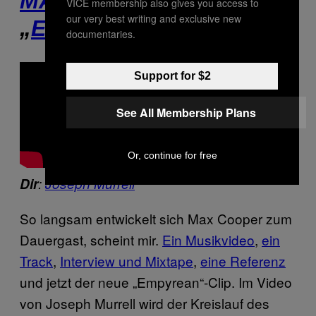
MAX COOPER
,
VICE membership also gives you access to
our very best writing and exclusive new
„
EMPYREAN
“, FIELDS
documentaries.
Support for $2
See All Membership Plans
Or, continue for free
Dir
:
Joseph Murrell
So langsam entwickelt sich Max Cooper zum
Dauergast, scheint mir.
Ein Musikvideo
,
ein
Track
,
Interview und Mixtape
,
eine Referenz
und jetzt der neue „Empyrean“-Clip. Im Video
von Joseph Murrell wird der Kreislauf des