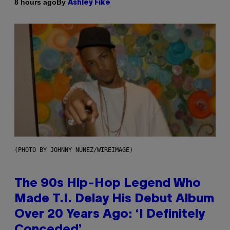
By
8 hours ago
Ashley Fike
(PHOTO BY JOHNNY NUNEZ/WIREIMAGE)
The 90s Hip-Hop Legend Who
Made T.I. Delay His Debut Album
Over 20 Years Ago: ‘I Definitely