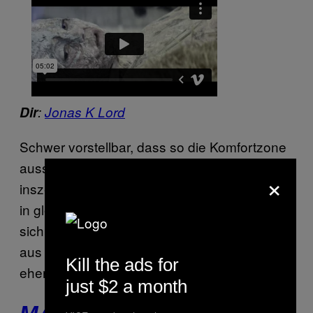
Dir
:
Jonas K Lord
Schwer vorstellbar, dass so die Komfortzone
aussehen soll. Regisseur Jonas K Lord
×
inszeniert hier eine Art Endzeitstimmung: sich
in gleißender Sonne quälende Wesen, die
sich die verkrustete Haut vom Leibe reißen,
aus dem Brustkorb qualmen und generell
Kill the ads for
eher fertig mit der Welt aussehen.
just $2 a month