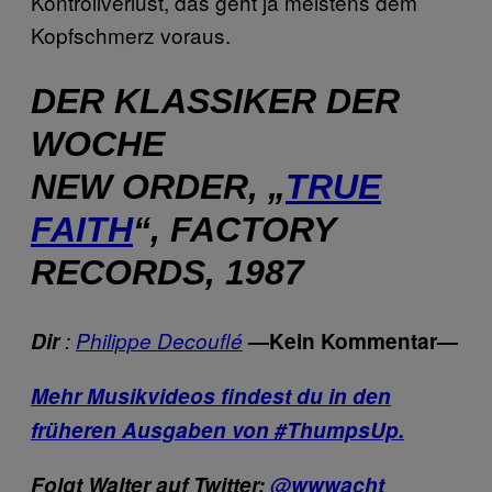
Kontrollverlust, das geht ja meistens dem
Kopfschmerz voraus.
DER KLASSIKER DER
WOCHE
NEW ORDER, „
TRUE
FAITH
“, FACTORY
RECORDS, 1987
Dir
:
Philippe Decouflé
—Kein Kommentar—
Mehr Musikvideos findest du in den
früheren Ausgaben von #ThumpsUp.
Folgt Walter auf Twitter:
@wwwacht