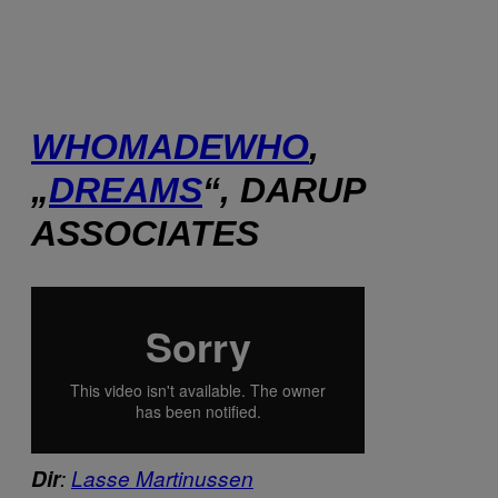
WHOMADEWHO
,
„
DREAMS
“, DARUP
ASSOCIATES
Dir
:
Lasse Martinussen