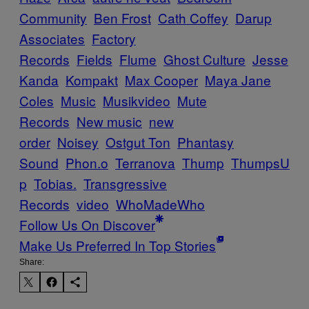
Community
Ben Frost
Cath Coffey
Darup
Associates
Factory
Records
Fields
Flume
Ghost Culture
Jesse
Kanda
Kompakt
Max Cooper
Maya Jane
Coles
Music
Musikvideo
Mute
Records
New music
new
order
Noisey
Ostgut Ton
Phantasy
Sound
Phon.o
Terranova
Thump
ThumpsU
p
Tobias.
Transgressive
Records
video
WhoMadeWho
Follow Us On Discover
Make Us Preferred In Top Stories
Share: