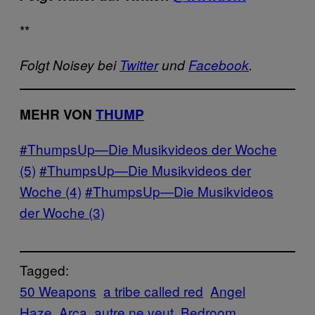
**
Folgt Noisey bei
Twitter
und
Facebook
.
MEHR VON
THUMP
#ThumpsUp—Die Musikvideos der Woche
(5)
#ThumpsUp—Die Musikvideos der
Woche (4)
#ThumpsUp—Die Musikvideos
der Woche (3)
Tagged:
50 Weapons
a tribe called red
Angel
Haze
Arca
autre ne veut
Bedroom