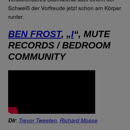
Schweiß der Vorfreude jetzt schon am Körper
runter.
BEN FROST
, „
I
“, MUTE
RECORDS / BEDROOM
COMMUNITY
Dir
:
Trevor Tweeten
,
Richard Mosse