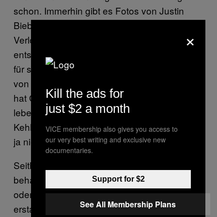
schon. Immerhin gibt es Fotos von Justin
Bieber mit einem Tiger, die bei der
×
Verlobungsfeier seines Vaters im Zoo
entstanden sind. PETA kritisierte Bieber heftig
für sein Verhalten. Die Senior-Vizepräsidentin
von PETA, Lisa Lange, sagte: “Justin Bieber
Kill the ads for
hat Glück, dass dieser in Gefangenschaft
just $2 a month
lebende, stressbelastete Tiger ihm nicht die
Kehle herausgerissen hat.” Nein, das würde
VICE membership also gives you access to
our very best writing and exclusive new
ja niemand wollen.
documentaries.
Seither hat Carroll zurückgerudert und
behauptet, Bieber “wird vielleicht erscheinen
Support for $2
oder vielleicht nicht”. Berichten zufolge
See All Membership Plans
erstattet der Zoo nun die 295 Dollar der