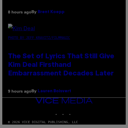
By
8 hours ago
Brent Koepp
PHOTO BY JEFF KRAVITZ/FILMMAGIC
The Set of Lyrics That Still Give
Kim Deal Firsthand
Embarrassment Decades Later
By
9 hours ago
Lauren Boisvert
VICE
MEDIA
INSTAGRAM
TIKTOK
YOUTUBE
© 2026 VICE DIGITAL PUBLISHING, LLC