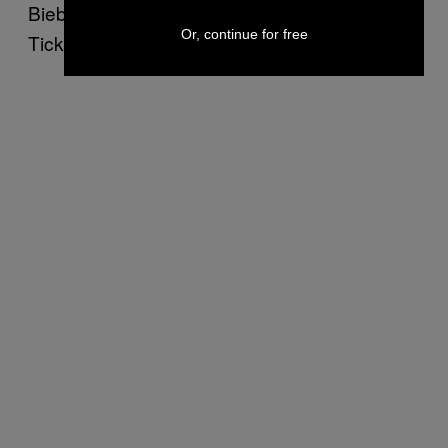
Bieber-Fans, die sich scharenweise auf die
Or, continue for free
Tickets gestürzt hatten.