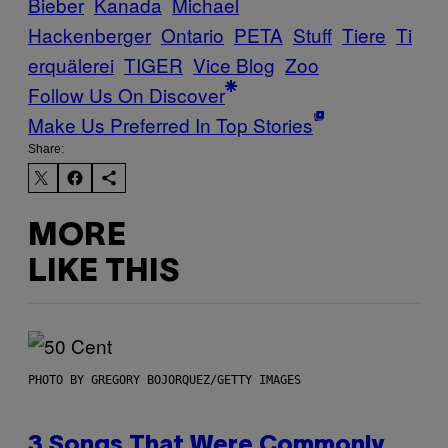
Bieber
Kanada
Michael
Hackenberger
Ontario
PETA
Stuff
Tiere
Ti
erquälerei
TIGER
Vice Blog
Zoo
Follow Us On Discover
Make Us Preferred In Top Stories
Share:
MORE
LIKE THIS
PHOTO BY GREGORY BOJORQUEZ/GETTY IMAGES
3 Songs That Were Commonly