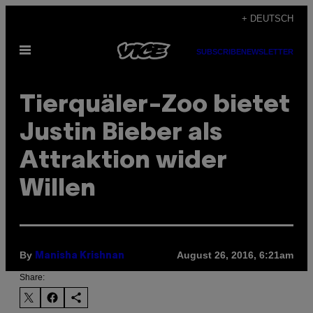
Skip
+ DEUTSCH
to
Open
content
SUBSCRIBE
NEWSLETTER
Menu
Tierquäler-Zoo bietet
Justin Bieber als
Attraktion wider
Willen
By
August 26, 2016, 6:21am
Manisha Krishnan
Share: