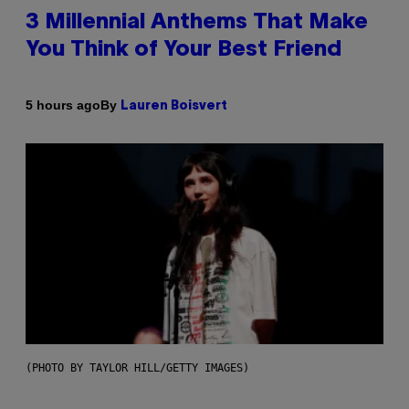
3 Millennial Anthems That Make
You Think of Your Best Friend
By
5 hours ago
Lauren Boisvert
(PHOTO BY TAYLOR HILL/GETTY IMAGES)