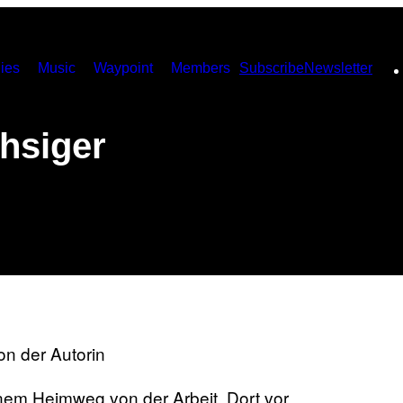
ies
Music
Waypoint
Members
Subscribe
Newsletter
chsiger
on der Autorin
nem Heimweg von der Arbeit. Dort vor