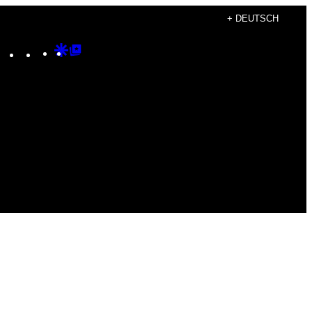
+ DEUTSCH
Instagram
TikTok
YouTube
Google
Google
Discover
Top
Posts