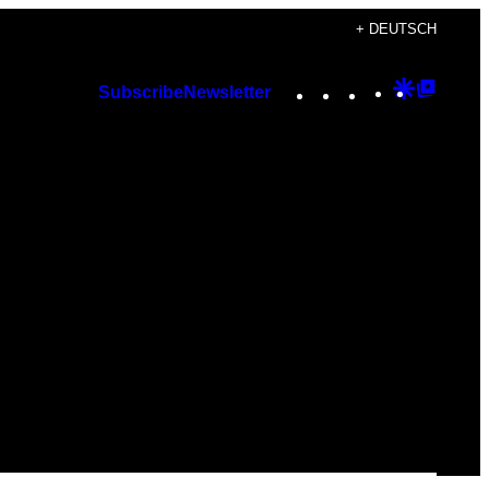
+ DEUTSCH
Instagram
TikTok
YouTube
Google
Googl
Subscribe
Newsletter
Discover
Top
Posts