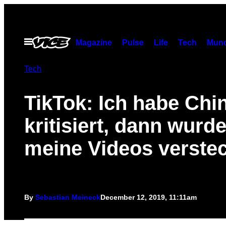
Skip
to
content
Open
Magazine
Pulse
Life
Tech
Munc
Menu
Tech
TikTok: Ich habe Chi
kritisiert, dann wurd
meine Videos verstec
By
Sebastian Meineck
December 12, 2019, 11:11am