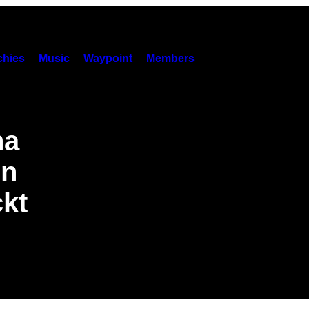
hies
Music
Waypoint
Members
na
en
kt