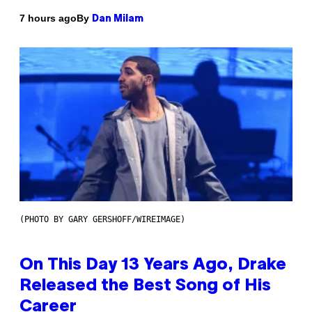
By
7 hours ago
Dan Milam
(PHOTO BY GARY GERSHOFF/WIREIMAGE)
On This Day 13 Years Ago, Drake
Released the Best Song of His
Career