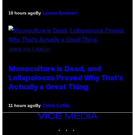
By
10 hours ago
Lauren Boisvert
(PHOTO VIA T-MOBILE)
Monoculture is Dead, and
Lollapalooza Proved Why That’s
Actually a Great Thing
By
11 hours ago
Caleb Catlin
VICE
MEDIA
INSTAGRAM
TIKTOK
YOUTUBE