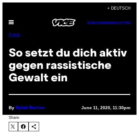
Skip
+ DEUTSCH
to
Open
content
SUBSCRIBE
NEWSLETTER
Menu
Politik
So setzt du dich aktiv
gegen rassistische
Gewalt ein
By
June 11, 2020, 11:30pm
Nylah Burton
Share: