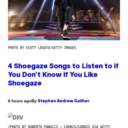
PHOTO BY SCOTT LEGATO/GETTY IMAGES
4 Shoegaze Songs to Listen to if
You Don’t Know if You Like
Shoegaze
By
6 hours ago
Stephen Andrew Galiher
(PHOTO BY ROBERTO PANUCCI – CORBIS/CORBIS VIA GETTY