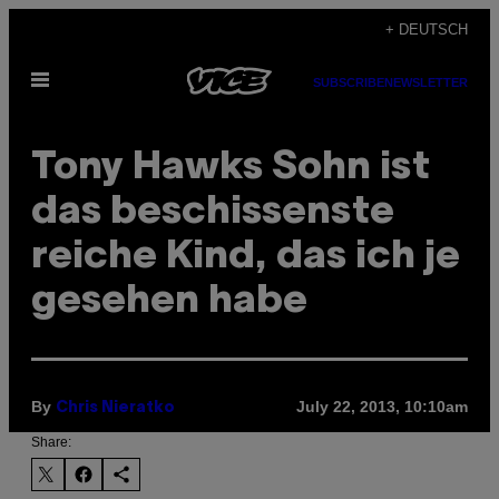
Skip
+ DEUTSCH
to
Open
content
SUBSCRIBE
NEWSLETTER
Menu
Tony Hawks Sohn ist
das beschissenste
reiche Kind, das ich je
gesehen habe
By
July 22, 2013, 10:10am
Chris Nieratko
Share: