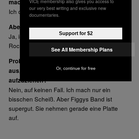
machen?
VICE membership also gives you access to
our very best writing and exclusive new
Ich denke nicht…
documentaries.
Aber es hilft, richtig?
Support for $2
Ja, ich vermute es. Ich mein’ es heißt Stoner
Rock.
See All Membership Plans
Probiert ihr einfach ein bisschen Scheiß
Or, continue for free
aus, oder versucht ihr, das Ding groß
aufzuziehen?
Nein, auf keinen Fall. Ich mach nur ein
bisschen Scheiß. Aber Figgys Band ist
supergut. Sie nehmen gerade eine Platte
auf.