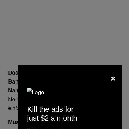
×
Das ist ein toller Name für eine Stoner
Band. Habt ihr auch einen stonermäßigen
Namen für eure Band?
Nein, wir sind keine Band. Jeder klimpert
einfach auf seinem Instrument herum.
Kill the ads for
just $2 a month
Muss man stoned sein um Stonerrock zu