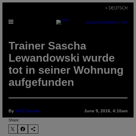
Skip
+ DEUTSCH
to
Open
content
SUBSCRIBE
NEWSLETTER
Menu
Trainer Sascha
Lewandowski wurde
tot in seiner Wohnung
aufgefunden
By
VICE Sports
June 9, 2016, 4:10am
Share: