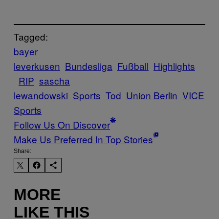
Tagged:
bayer
leverkusen
Bundesliga
Fußball
Highlights
RIP
sascha
lewandowski
Sports
Tod
Union Berlin
VICE
Sports
Follow Us On Discover
Make Us Preferred In Top Stories
Share:
MORE
LIKE THIS