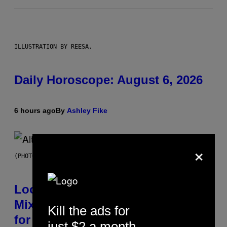
ILLUSTRATION BY REESA.
Daily Horoscope: August 6, 2026
6 hours ago
By
Ashley Fike
×
(PHOTO BY MICK HUTSON/REDFERNS)
Looking For the Perfect Alt-Rock
Mixtape for Your Boo? I Made It
Kill the ads for
for You Already
just $2 a month