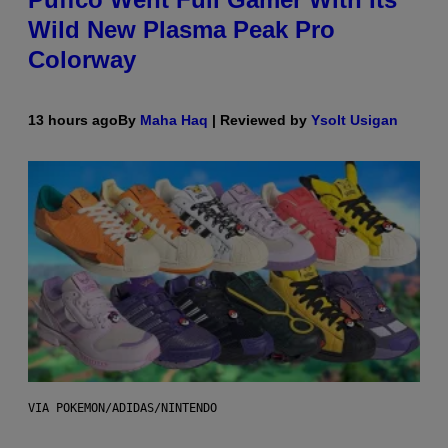
Wild New Plasma Peak Pro
Colorway
13 hours ago
By
Maha Haq
| Reviewed by
Ysolt Usigan
VIA POKEMON/ADIDAS/NINTENDO