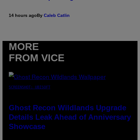
14 hours ago
By
Caleb Catlin
MORE
FROM VICE
SCREENSHOT: UBISOFT
Ghost Recon Wildlands Upgrade
Details Leak Ahead of Anniversary
Showcase