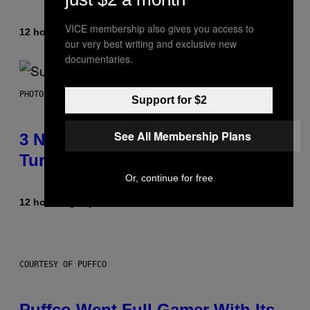
VICE membership also gives you access to
12 hours ago
By
Lauren Boisvert
our very best writing and exclusive new
documentaries.
PHOTO BY NIELS VAN IPEREN/GETTY IMAGES
Support for $2
See All Membership Plans
3 No-Skip Britpop Albums
Turning 30 This Year
Or, continue for free
12 hours ago
By
Dan Milam
COURTESY OF PUFFCO
Puffco Went Full Gamer With Its