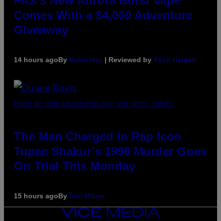
PAX’s New Aurora Burst Vape
Comes With a $4,000 Adventure
Giveaway
14 hours ago
By
Maha Haq
| Reviewed by
Ysolt Usigan
PHOTO BY JOHN LOCHER/POOL/AFP VIA GETTY IMAGES
The Man Charged in Rap Icon
Tupac Shakur’s 1996 Murder Goes
On Trial This Monday
15 hours ago
By
Dan Milam
VICE
MEDIA