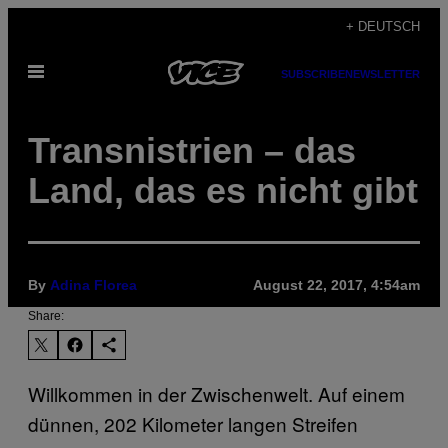
Skip
+ DEUTSCH
to
Open
content
SUBSCRIBE
NEWSLETTER
Menu
Transnistrien – das
Land, das es nicht gibt
By
Adina Florea
August 22, 2017, 4:54am
Share:
Willkommen in der Zwischenwelt. Auf einem
dünnen, 202 Kilometer langen Streifen