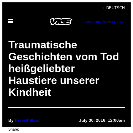
Skip
+ DEUTSCH
to
Open
content
SUBSCRIBE
NEWSLETTER
Menu
Traumatische
Geschichten vom Tod
heißgeliebter
Haustiere unserer
Kindheit
By
Drew Millard
July 30, 2016, 12:00am
Share: