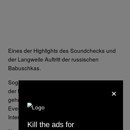
Eines der Highlights des Soundchecks und
der Langweile Auftritt der russischen
Babuschkas.
Sogar das deutsche Sound-Team, das von
×
der Europäischen Rundfunkunion dazu
geholt worden war, um die Technik des
Events am Laufen zu halten, schien keinerlei
Interesse an der ganzen Sache zu haben.
Kill the ads for