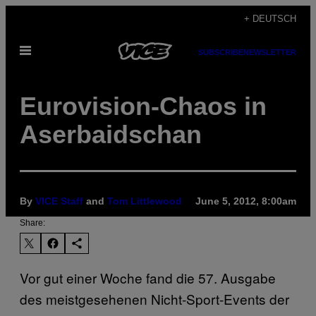
Skip
+ DEUTSCH
to
Open
content
SUBSCRIBE
NEWSLETTER
Menu
Eurovision-Chaos in
Aserbaidschan
By
VICE Staff
and
Tom Littlewood
June 5, 2012, 8:00am
Share:
Vor gut einer Woche fand die 57. Ausgabe
des meistgesehenen Nicht-Sport-Events der