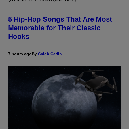
(PHOTO BY STEVE GRANITZ/WIREIMAGE)
5 Hip-Hop Songs That Are Most
Memorable for Their Classic
Hooks
7 hours ago
By
Caleb Catlin