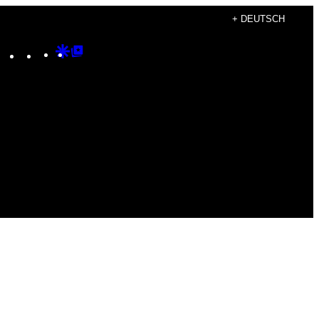
+ DEUTSCH
Instagram
TikTok
YouTube
Google
Google
Discover
Top
Posts