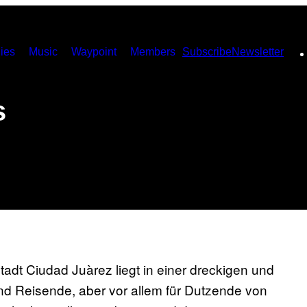
ies
Music
Waypoint
Members
Subscribe
Newsletter
s
dt Ciudad Juàrez liegt in einer dreckigen und
und Reisende, aber vor allem für Dutzende von