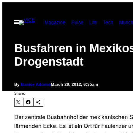
Skip
to
Open
Magazine
Pulse
Life
Tech
Munch
content
Menu
Busfahren in Mexiko
Drogenstadt
By
Eunice Adorno
March 29, 2012, 6:35am
Share:
Der zentrale Busbahnhof der mexikanischen Sta
lärmenden Ecke. Es ist ein Ort für Faulenzer 