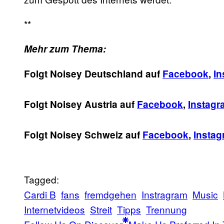
**
Mehr zum Thema:
Folgt Noisey Deutschland auf
Facebook
,
In
Folgt Noisey Austria auf
Facebook
,
Instagr
Folgt Noisey Schweiz auf
Facebook
,
Insta
Tagged:
Cardi B
fans
fremdgehen
Instragram
Music
Internetvideos
Streit
Tipps
Trennung