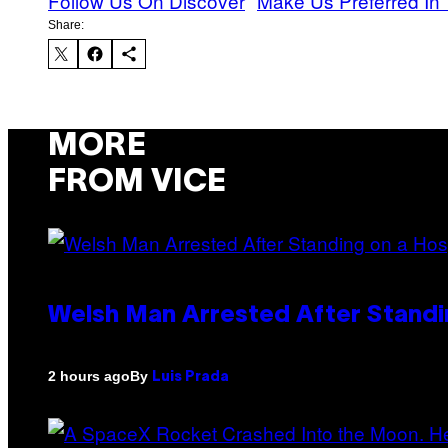
Follow Us On Discover
Make Us Preferred In 
Share:
MORE
FROM VICE
Welsh Man Arrested After Standi
By
2 hours ago
Luis Prada