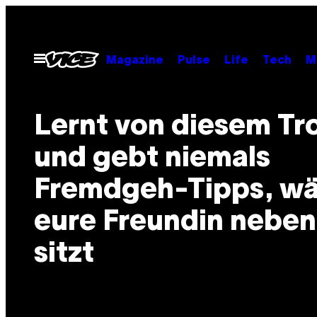
Skip
to
content
Open
Magazine
Pulse
Life
Tech
M
Menu
Lernt von diesem Tro
und gebt niemals
Fremdgeh-Tipps, w
eure Freundin neben
sitzt