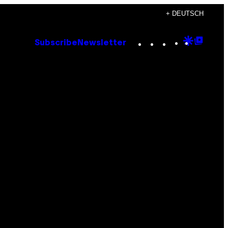
+ DEUTSCH
Instagram
TikTok
YouTube
Google
Goog
Subscribe
Newsletter
Discove
Top
Posts