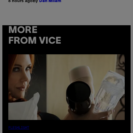
By
8 hours ago
Dan Milam
MORE
FROM VICE
FLESHLIGHT