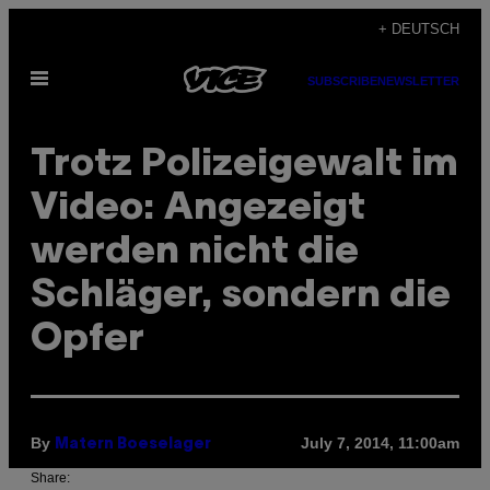
Skip
+ DEUTSCH
to
Open
content
SUBSCRIBE
NEWSLETTER
Menu
Trotz Polizeigewalt im
Video: Angezeigt
werden nicht die
Schläger, sondern die
Opfer
By
July 7, 2014, 11:00am
Matern Boeselager
Share: