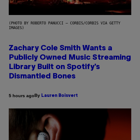
(PHOTO BY ROBERTO PANUCCI – CORBIS/CORBIS VIA GETTY
IMAGES)
Zachary Cole Smith Wants a
Publicly Owned Music Streaming
Library Built on Spotify’s
Dismantled Bones
By
5 hours ago
Lauren Boisvert