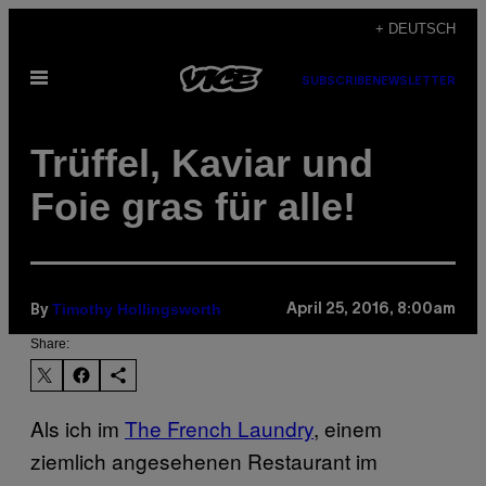
Skip
+ DEUTSCH
to
Open
content
SUBSCRIBE
NEWSLETTER
Menu
Trüffel, Kaviar und
Foie gras für alle!
Timothy Hollingsworth
April 25, 2016, 8:00am
By
Share:
Als ich im
The French Laundry
, einem
ziemlich angesehenen Restaurant im