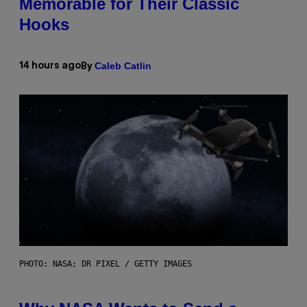
Memorable for Their Classic
Hooks
Caleb Catlin
14 hours ago
By
PHOTO: NASA; DR PIXEL / GETTY IMAGES