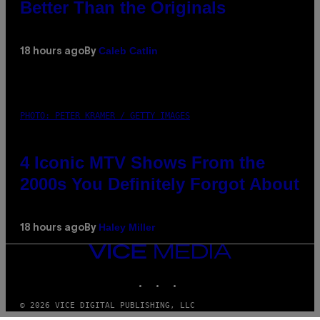
Better Than the Originals
Caleb Catlin
18 hours ago
By
PHOTO: PETER KRAMER / GETTY IMAGES
4 Iconic MTV Shows From the
2000s You Definitely Forgot About
Haley Miller
18 hours ago
By
VICE
MEDIA
INSTAGRAM
TIKTOK
YOUTUBE
© 2026 VICE DIGITAL PUBLISHING, LLC