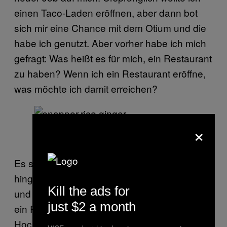
einen Taco-Laden eröffnen, aber dann bot
sich mir eine Chance mit dem Otium und die
habe ich genutzt. Aber vorher habe ich mich
gefragt: Was heißt es für mich, ein Restaurant
zu haben? Wenn ich ein Restaurant eröffne,
was möchte ich damit erreichen?
×
Schnapperfisch auf Reis
Es sollte ein Ort sein, wo man einfach „mal
hingeht” und sich einen Happen zu essen
Kill the ads for
und einen guten Cocktail gönnt, aber auch
just $2 a month
ein Restaurant, wo ich mit meiner Frau zum
Hochzeitstag hingehen würde. Also brauchte