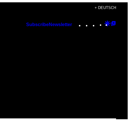
+ DEUTSCH
Instagram
TikTok
YouTube
Google
Googl
Subscribe
Newsletter
Discover
Top
Posts