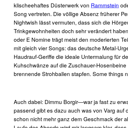
klischeehaftes Düsterwerk von
Rammstein
od
Song vertreten. Die völlige Absenz früherer P
Nightwish lässt vermuten, dass sich die Hör
Trinkgewohnheiten doch sehr verändert habe
oder E Nomine trägt meist den moderierten Tei
mit gleich vier Songs: das deutsche Metal-Urge
Haudrauf-Geriffe die ideale Untermalung für den
Kuhschwänze auf die Zuschauer-Hosenbeine lo
brennende Strohballen stapfen. Some things ne
Auch dabei: Dimmu Borgir—war ja fast zu erwa
passend gibt es dazu auch was von Varg auf 
schon nicht mehr ganz dem Geschmack der ak
Laufe des Abends wird mir langsam klar, das