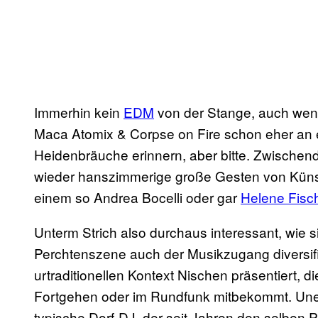
Immerhin kein
EDM
von der Stange, auch wenn
Maca Atomix & Corpse on Fire schon eher an ei
Heidenbräuche erinnern, aber bitte. Zwische
wieder hanszimmerige große Gesten von Künstl
einem so Andrea Bocelli oder gar
Helene Fisc
Unterm Strich also durchaus interessant, wie s
Perchtenszene auch der Musikzugang diversifi
urtraditionellen Kontext Nischen präsentiert,
Fortgehen oder im Rundfunk mitbekommt. Uners
typische Dorf-DJ, der seit Jahren den selben P