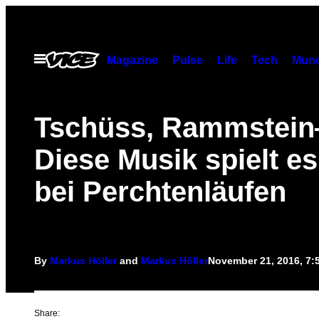
Skip
to
content
Open
Magazine
Pulse
Life
Tech
Munc
Menu
Tschüss, Rammstei
Diese Musik spielt es 
bei Perchtenläufen
By
Markus Höller
and
Markus Höller
November 21, 2016, 7
Share: