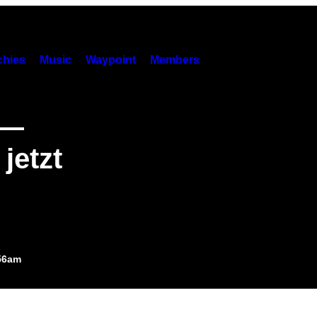
hies
Music
Waypoint
Members
n—
jetzt
:56am