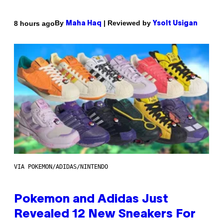
By
| Reviewed by
8 hours ago
Maha Haq
Ysolt Usigan
VIA POKEMON/ADIDAS/NINTENDO
Pokemon and Adidas Just
Revealed 12 New Sneakers For