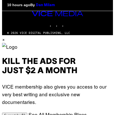
By
10 hours ago
Dan Milam
VICE
MEDIA
INSTAGRAM
TIKTOK
YOUTUBE
© 2026 VICE DIGITAL PUBLISHING, LLC
×
KILL THE ADS FOR
JUST $2 A MONTH
VICE membership also gives you access to our
very best writing and exclusive new
documentaries.
See All Membership Plans