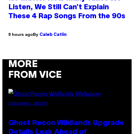
Listen, We Still Can’t Explain
These 4 Rap Songs From the 90s
By
9 hours ago
Caleb Catlin
MORE
FROM VICE
SCREENSHOT: UBISOFT
Ghost Recon Wildlands Upgrade
Details Leak Ahead of