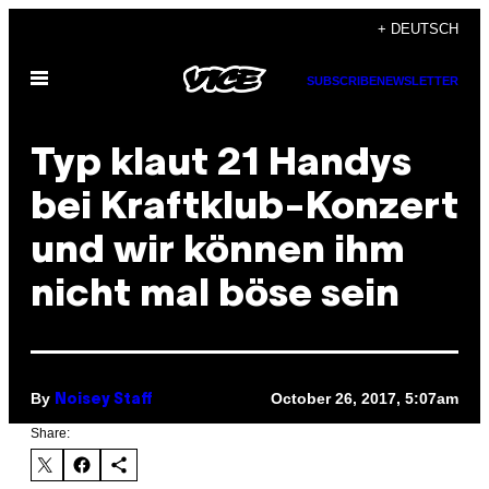
Skip
+ DEUTSCH
to
Open
content
SUBSCRIBE
NEWSLETTER
Menu
Typ klaut 21 Handys
bei Kraftklub-Konzert
und wir können ihm
nicht mal böse sein
By
October 26, 2017, 5:07am
Noisey Staff
Share: