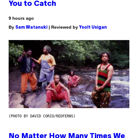
You to Catch
9 hours ago
By
| Reviewed by
Sam Watanuki
Ysolt Usigan
(PHOTO BY DAVID CORIO/REDFERNS)
No Matter How Many Times We