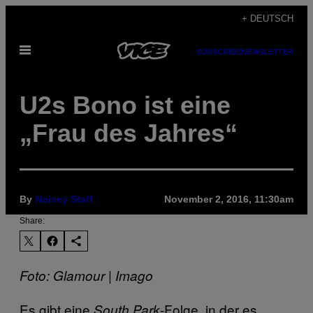
Skip
+ DEUTSCH
to
Open
content
SUBSCRIBE
NEWSLETTER
Menu
U2s Bono ist eine
„Frau des Jahres“
By
Noisey Staff
November 2, 2016, 11:30am
Share:
Foto: Glamour | Imago
Es gibt eine
-Folge, in der es
South Park