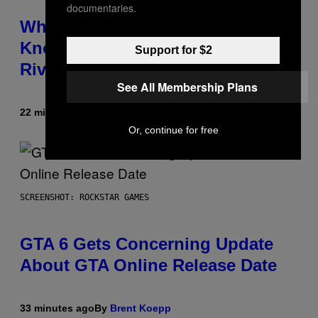
documentaries.
Who Is The Hood? Everything To
Know About The Newest Marvel
Support for $2
Rivals Character
See All Membership Plans
22 minutes ago
By
Denny Connolly
Or, continue for free
SCREENSHOT: ROCKSTAR GAMES
GTA 6 Gets Concerning Update
About GTA Online Release Date
33 minutes ago
By
Brent Koepp