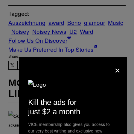
Tagged:
Auszeichnung
award
Bono
glamour
Music
Noisey
Noisey News
U2
Ward
Follow Us On Discover
Make Us Preferred In Top Stories
Share:
×
MORE
LIKE THIS
Kill the ads for
just $2 a month
VICE membership also gives you access to
SCREENSHOT: NETEASE
our very best writing and exclusive new