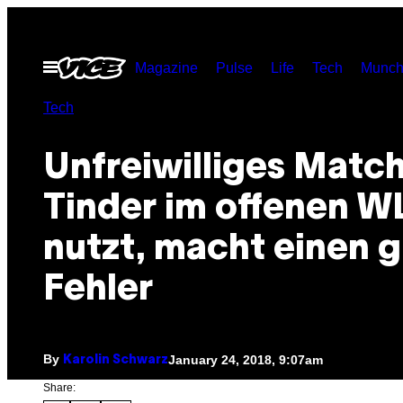
Skip
to
Open
Magazine
Pulse
Life
Tech
Munch
content
Menu
Tech
Unfreiwilliges Matc
Tinder im offenen 
nutzt, macht einen 
Fehler
By
January 24, 2018, 9:07am
Karolin Schwarz
Share: