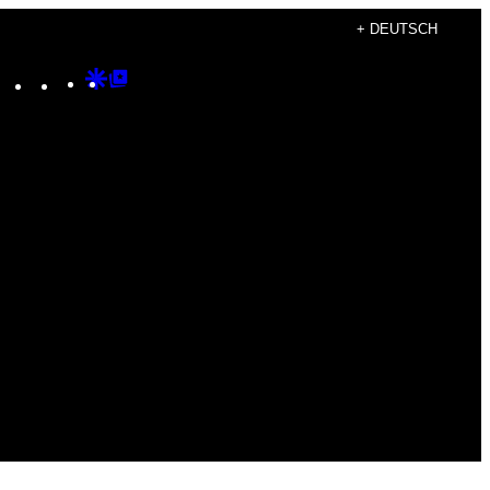
+ DEUTSCH
Instagram
TikTok
YouTube
Google
Google
Discover
Top
Posts