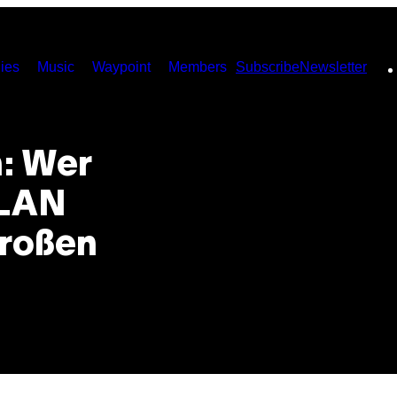
ies
Music
Waypoint
Members
Subscribe
Newsletter
h: Wer
WLAN
großen