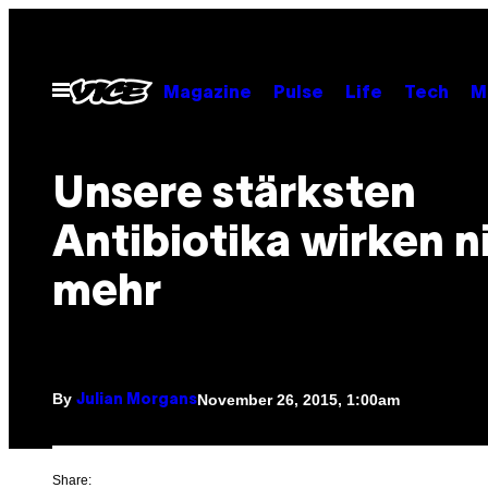
Skip
to
content
Open
Magazine
Pulse
Life
Tech
M
Menu
Unsere stärksten
Antibiotika wirken n
mehr
By
November 26, 2015, 1:00am
Julian Morgans
Share: