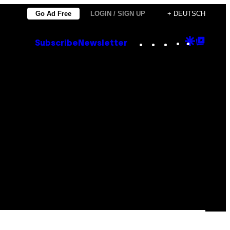
Go Ad Free
LOGIN / SIGN UP
+ DEUTSCH
Instagram
TikTok
YouTube
Google
Goog
Subscribe
Newsletter
Discove
Top
Posts