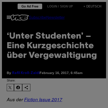
Skip
Go Ad Free
LOGIN / SIGN UP
+ DEUTSCH
to
Open
Subscribe
Newsletter
content
Menu
‘Unter Studenten’ –
Eine Kurzgeschichte
über Vergewaltigung
By
February 16, 2017, 6:45am
Rafil Kroll-Zaidi
Share:
Aus der
Fiction Issue 2017