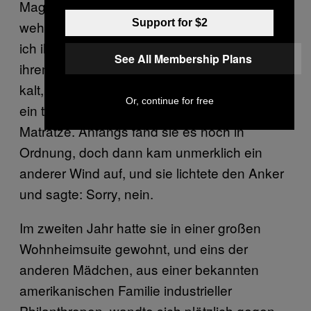
Magersucht zu geschwächt, um sich zu
Support for $2
wehren. Eines Nachts im letzten Jahr brachte
ich ihr eine Lieferung vorbei und nickte auf
See All Membership Plans
ihrem Bett langsam ein – draußen war es
kalt, und bei ihr war es gemütlich, sie hatte
Or, continue for free
ein teures Privatbett mit einer großen
Matratze. Anfangs fand sie es noch in
Ordnung, doch dann kam unmerklich ein
anderer Wind auf, und sie lichtete den Anker
und sagte: Sorry, nein.
Im zweiten Jahr hatte sie in einer großen
Wohnheimsuite gewohnt, und eins der
anderen Mädchen, aus einer bekannten
amerikanischen Familie industrieller
Philanthropen, wandte sich plötzlich gegen