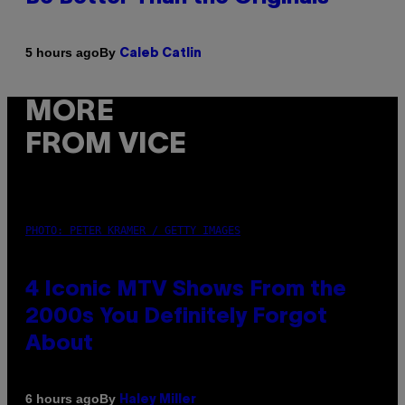
By
5 hours ago
Caleb Catlin
MORE
FROM VICE
PHOTO: PETER KRAMER / GETTY IMAGES
4 Iconic MTV Shows From the
2000s You Definitely Forgot
About
By
6 hours ago
Haley Miller