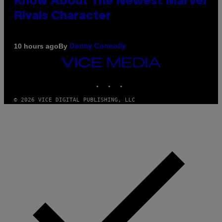
Know About The Newest Marvel
Rivals Character
By
10 hours ago
Denny Connolly
VICE
MEDIA
INSTAGRAM
TIKTOK
YOUTUBE
© 2026 VICE DIGITAL PUBLISHING, LLC