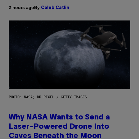
By
2 hours ago
Caleb Catlin
PHOTO: NASA; DR PIXEL / GETTY IMAGES
Why NASA Wants to Send a
Laser-Powered Drone Into
Caves Beneath the Moon