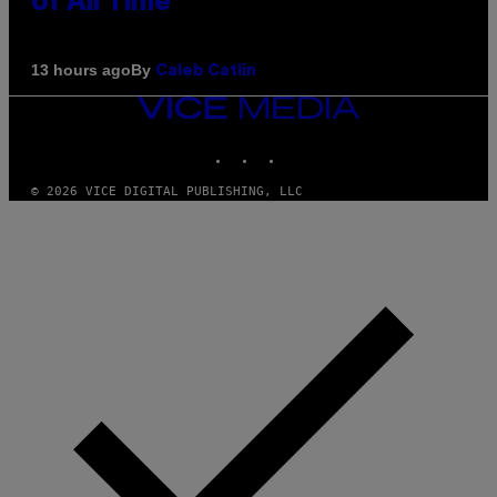
of All Time
By
13 hours ago
Caleb Catlin
VICE
MEDIA
INSTAGRAM
TIKTOK
YOUTUBE
© 2026 VICE DIGITAL PUBLISHING, LLC