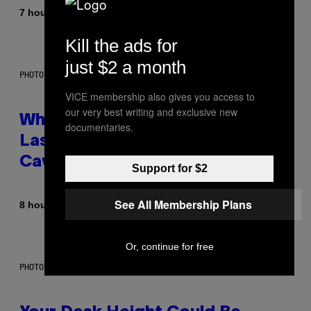
By
7 hours ago
Caleb Catlin
Kill the ads for
just $2 a month
PHOTO: NASA; DR PIXEL / GETTY IMAGES
VICE membership also gives you access to
our very best writing and exclusive new
Why NASA Wants to Send a
documentaries.
Laser-Powered Drone Into
Caves Beneath the Moon
Support for $2
See All Membership Plans
By
8 hours ago
Luis Prada
Or, continue for free
PHOTO: BATUHAN TOKER / GETTY IMAGES