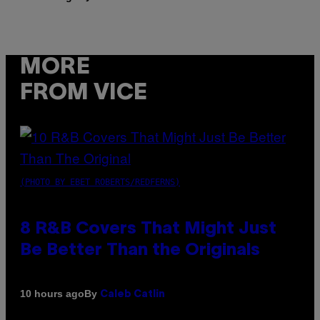
MORE
FROM VICE
(PHOTO BY EBET ROBERTS/REDFERNS)
8 R&B Covers That Might Just
Be Better Than the Originals
By
10 hours ago
Caleb Catlin