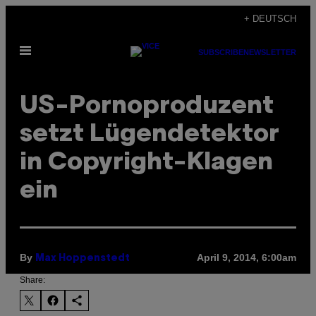
Skip
+ DEUTSCH
to
Open
content
SUBSCRIBE
NEWSLETTER
Menu
US-Pornoproduzent
setzt Lügendetektor
in Copyright-Klagen
ein
By
April 9, 2014, 6:00am
Max Hoppenstedt
Share: