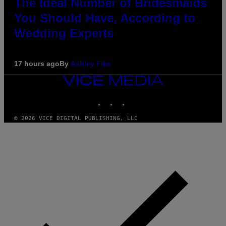
The Ideal Number of Bridesmaids
You Should Have, According to
Wedding Experts
17 hours ago
By
Ashley Fike
VICE
MEDIA
INSTAGRAM
TIKTOK
YOUTUBE
© 2026 VICE DIGITAL PUBLISHING, LLC