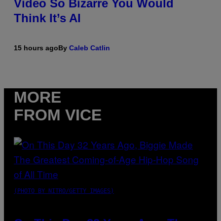
Video So Bizarre You Would
Think It’s AI
15 hours ago
By
Caleb Catlin
MORE
FROM VICE
(PHOTO BY NITRO/GETTY IMAGES)