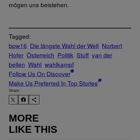
mögen uns beistehen.
Tagged:
bpw16
Die längste Wahl der Welt
Norbert
Hofer
Österreich
Politik
Stuff
van der
bellen
Wahl
wahlkampf
Follow Us On Discover
Make Us Preferred In Top Stories
Share:
MORE
LIKE THIS