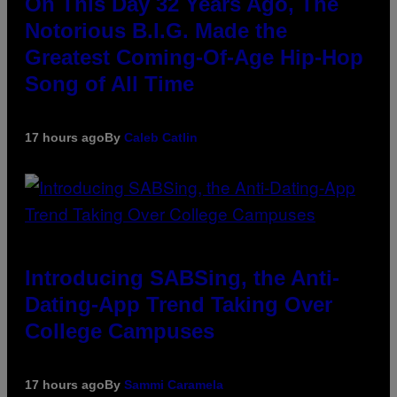
On This Day 32 Years Ago, The
Notorious B.I.G. Made the
Greatest Coming-Of-Age Hip-Hop
Song of All Time
17 hours ago
By
Caleb Catlin
Introducing SABSing, the Anti-
Dating-App Trend Taking Over
College Campuses
17 hours ago
By
Sammi Caramela