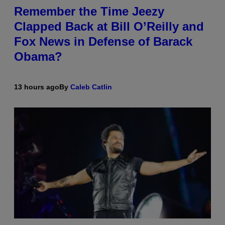
Remember the Time Jeezy
Clapped Back at Bill O’Reilly and
Fox News in Defense of Barack
Obama?
13 hours ago
By
Caleb Catlin