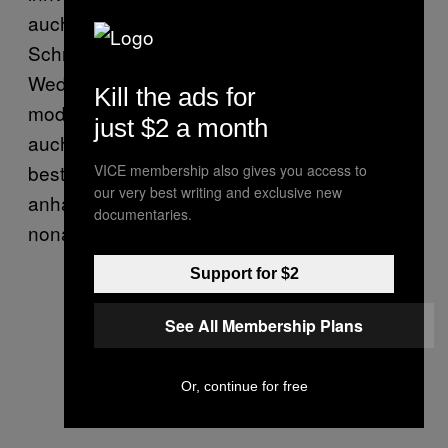
auch schon war. Das Van-der-Bellen-
Schnitzel wird garniert mit importierten
Wedges und Erbsensauce serviert. Kurz:
Kill the ads for
modern, aber halt auch so, wie es niemals
just $2 a month
auch nur irgendein vernunftbegabter Mensch
bestellen würde. Das Abstimmungsergebnis
VICE membership also gives you access to
our very best writing and exclusive new
anhand der Anzahl an Bestellungen fiel—
documentaries.
nona—zugunsten des Hofer-Schnitzels aus.
Support for $2
See All Membership Plans
Or, continue for free