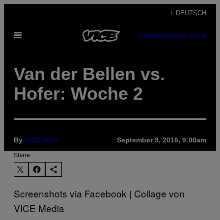
Skip
+ DEUTSCH
to
Open
content
SUBSCRIBE
NEWSLETTER
Menu
Van der Bellen vs.
Hofer: Woche 2
By
VICE Staff
September 9, 2016, 9:00am
Share:
Screenshots via Facebook | Collage von
VICE Media