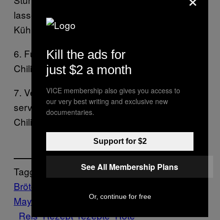
lassen. Umrühren und über Nacht im
Kühlschrank einkühlen.
6. Für die Chili-Mayo die Mayonnaise mit der
Kill the ads for
Chilisauce vermischen und umrühren.
just $2 a month
VICE membership also gives you access to
7. Veggie-Burger auf Vollkornbrötchen
our very best writing and exclusive new
servieren und mit Salat, Tomaten, Käse und
documentaries.
Chili-Mayo belegen.
Support for $2
See All Membership Plans
Tagged:
Brötchen
Burger
Cashew
Chili-
Or, continue for free
Mayo
Food
Käse
machen
Munchies
pilze
Reis
Rezept
rezepte
Rote