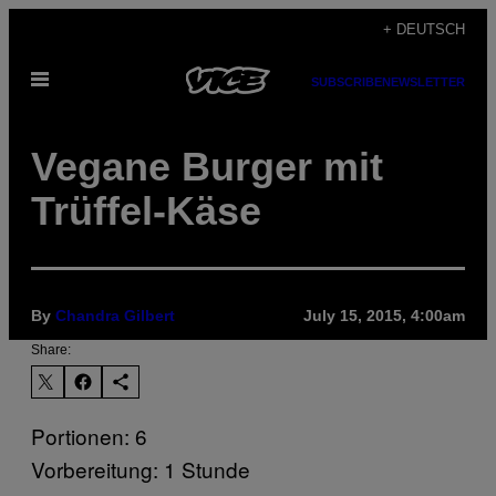
Skip
+ DEUTSCH
to
Open
content
SUBSCRIBE
NEWSLETTER
Menu
Vegane Burger mit
Trüffel-Käse
By
Chandra Gilbert
July 15, 2015, 4:00am
Share:
Portionen: 6
Vorbereitung: 1 Stunde