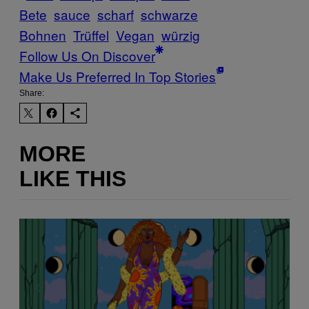
Bete
sauce
scharf
schwarze
Bohnen
Trüffel
Vegan
würzig
Follow Us On Discover
Make Us Preferred In Top Stories
Share:
MORE
LIKE THIS