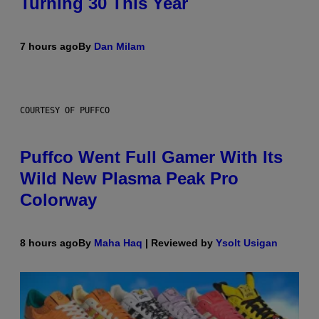
Turning 30 This Year
7 hours ago
By
Dan Milam
COURTESY OF PUFFCO
Puffco Went Full Gamer With Its
Wild New Plasma Peak Pro
Colorway
8 hours ago
By
Maha Haq
| Reviewed by
Ysolt Usigan