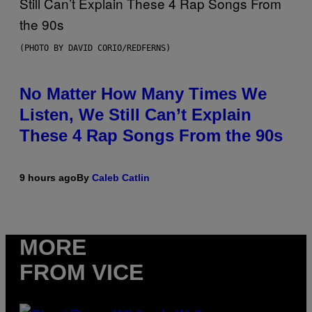
(PHOTO BY DAVID CORIO/REDFERNS)
No Matter How Many Times We
Listen, We Still Can’t Explain
These 4 Rap Songs From the 90s
9 hours ago
By
Caleb Catlin
MORE
FROM VICE