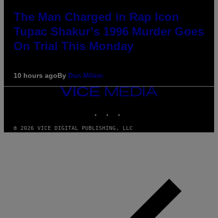
The Man Charged in Rap Icon
Tupac Shakur’s 1996 Murder Goes
On Trial This Monday
10 hours ago
By
Dan Milam
VICE
MEDIA
INSTAGRAM
TIKTOK
YOUTUBE
© 2026 VICE DIGITAL PUBLISHING, LLC