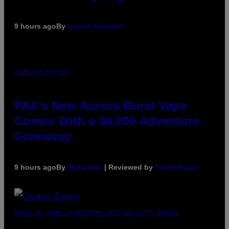
9 hours ago
By
Lauren Boisvert
COURTESY OF PAX
PAX’s New Aurora Burst Vape
Comes With a $4,000 Adventure
Giveaway
9 hours ago
By
Maha Haq
| Reviewed by
Ysolt Usigan
PHOTO BY JOHN LOCHER/POOL/AFP VIA GETTY IMAGES