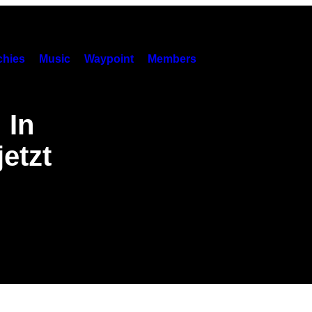
hies
Music
Waypoint
Members
 In
etzt