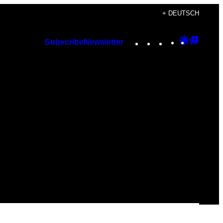
+ DEUTSCH
Instagram
TikTok
YouTube
Google
Googl
Subscribe
Newsletter
Discover
Top
Posts