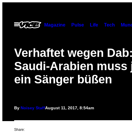
Skip
to
content
Open
Magazine
Pulse
Life
Tech
Munc
Menu
Verhaftet wegen Dab:
Saudi-Arabien muss j
ein Sänger büßen
By
Noisey Staff
August 11, 2017, 8:54am
Share: