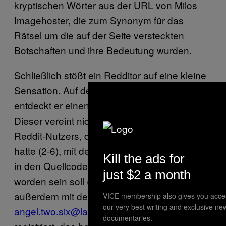
kryptischen Wörter aus der URL von Milos
Imagehoster, die zum Synonym für das
Rätsel um die auf der Seite versteckten
Botschaften und ihre Bedeutung wurden.
Schließlich stößt ein Redditor auf eine kleine
Sensation. Auf dem Imageboard Fark
entdeckt er einen User namens
Angel 2-6
.
Dieser vereint nicht nur den Namen des
Reddit-Nutzers, der Milos Tod verkündet
hatte (2-6), mit dem Namen einer Person, die
Kill the ads for
in den Quellcode-Botschaften genannt
just $2 a month
worden sein soll (Angel)—
Angel 2-6
hat sich
außerdem mit der Emailadresse
VICE membership also gives you acce
our very best writing and exclusive ne
angel.two.six@lakecityquietpills.com
auf Fark
documentaries.