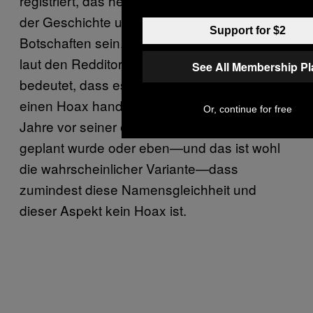
registriert, das heißt, dieser Nutzer muss Teil
der Geschichte um die versteckten
Support for $2
Botschaften sein. Seine Registrierung stammt
laut den Redditorn aus dem Jahr 2001, was
See All Membership P
bedeutet, dass es sich hier entweder um
einen Hoax handeln würde, der bereits acht
Or, continue for free
Jahre vor seiner eigentlich Durchführung
geplant wurde oder eben—und das ist wohl
die wahrscheinlicher Variante—dass
zumindest diese Namensgleichheit und
dieser Aspekt kein Hoax ist.