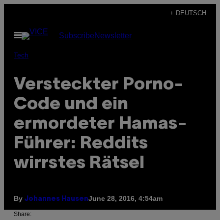
Skip
+ DEUTSCH
to
Open
Subscribe
Newsletter
content
Menu
Tech
Versteckter Porno-
Code und ein
ermordeter Hamas-
Führer: Reddits
wirrstes Rätsel
By
June 28, 2016, 4:54am
Johannes Hausen
Share: