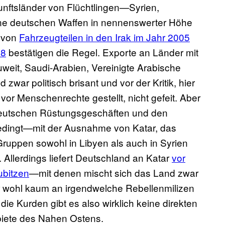
ftsländer von Flüchtlingen—Syrien,
ne deutschen Waffen in nennenswerter Höhe
g von
Fahrzeugteilen in den Irak im Jahr 2005
08
bestätigen die Regel. Exporte an Länder mit
eit, Saudi-Arabien, Vereinigte Arabische
war politisch brisant und vor der Kritik, hier
vor Menschenrechte gestellt, nicht gefeit. Aber
eutschen Rüstungsgeschäften und den
edingt—mit der Ausnahme von Katar, das
 Gruppen sowohl in Libyen als auch in Syrien
. Allerdings liefert Deutschland an Katar
vor
ubitzen
—mit denen mischt sich das Land zwar
r wohl kaum an irgendwelche Rebellenmilizen
ie Kurden gibt es also wirklich keine direkten
biete des Nahen Ostens.