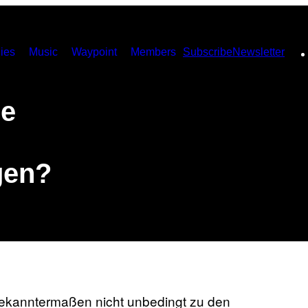
ies
Music
Waypoint
Members
Subscribe
Newsletter
he
gen?
ekanntermaßen nicht unbedingt zu den