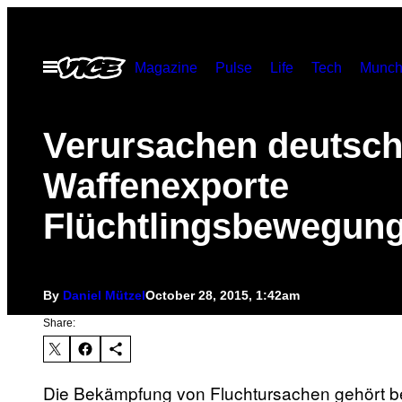
Skip
to
Open
Magazine
Pulse
Life
Tech
Munch
content
Menu
​Verursachen deutsc
Waffenexporte
Flüchtlingsbewegun
By
Daniel Mützel
October 28, 2015, 1:42am
Share:
Die Bekämpfung von Fluchtursachen gehört b