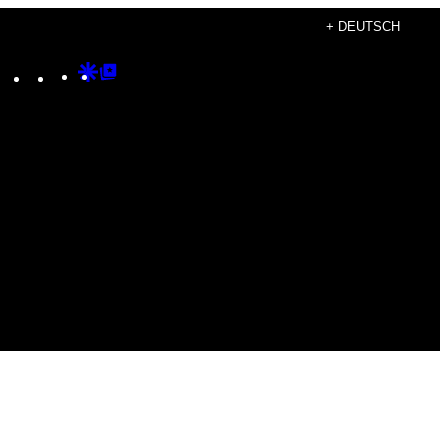
+ DEUTSCH
Instagram
TikTok
YouTube
Google
Google
Discover
Top
Posts