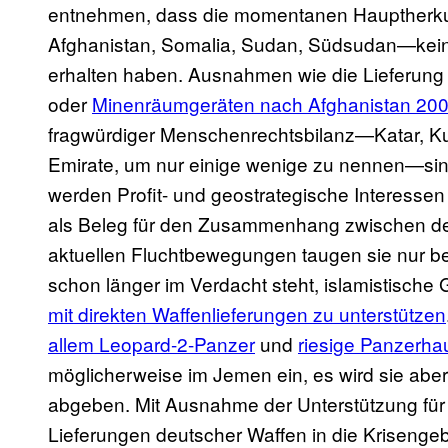
entnehmen, dass die momentanen Hauptherkun
Afghanistan, Somalia, Sudan, Südsudan—kei
erhalten haben. Ausnahmen wie die Lieferun
oder
Minenräumgeräten nach Afghanistan 20
fragwürdiger Menschenrechtsbilanz—Katar, Kuw
Emirate, um nur einige wenige zu nennen—sind z
werden Profit- und geostrategische Interessen 
als Beleg für den Zusammenhang zwischen d
aktuellen Fluchtbewegungen taugen sie nur b
schon länger im Verdacht steht, islamistische
mit direkten Waffenlieferungen zu unterstützen
allem Leopard-2-Panzer
und
riesige Panzerha
möglicherweise im Jemen ein, es wird sie abe
abgeben. Mit Ausnahme der Unterstützung für d
Lieferungen deutscher Waffen in die Krisenge