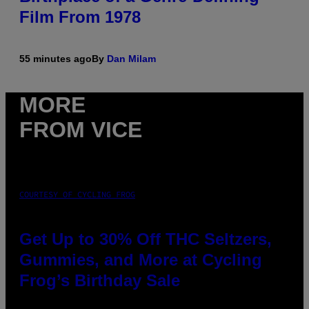
Film From 1978
55 minutes ago
By
Dan Milam
MORE
FROM VICE
COURTESY OF CYCLING FROG
Get Up to 30% Off THC Seltzers,
Gummies, and More at Cycling
Frog’s Birthday Sale