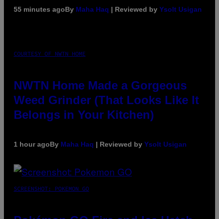
55 minutes ago
By
Maha Haq
| Reviewed by
Ysolt Usigan
COURTESY OF NWTN HOME
NWTN Home Made a Gorgeous
Weed Grinder (That Looks Like It
Belongs in Your Kitchen)
1 hour ago
By
Maha Haq
| Reviewed by
Ysolt Usigan
SCREENSHOT: POKEMON GO