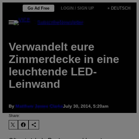
Skip
Go Ad Free
LOGIN / SIGN UP
+ DEUTSCH
to
Open
Subscribe
Newsletter
content
Menu
Verwandelt eure
Zimmerdecke in eine
leuchtende LED-
Leinwand
By
Matthew James Clarke
July 30, 2014, 5:20am
Share: