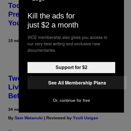
Today— Get Up to 25% Off
Prerolls, Flower, and More While
Kill the ads for
You Can
just $2 a month
VICE membership also gives you access to
15 minutes ago
By
Maha Haq
| Reviewed by
Ysolt Usigan
our very best writing and exclusive new
documentaries.
Support for $2
Two Pokemon TCG Restocks Are
See All Membership Plans
Live On Amazon—Catch ‘Em
Before They’re Gone
Or, continue for free
34 minutes ago
By
Sam Watanuki
| Reviewed by
Ysolt Usigan