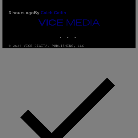
3 hours ago
By
Caleb Catlin
VICE
MEDIA
INSTAGRAM
TIKTOK
YOUTUBE
© 2026 VICE DIGITAL PUBLISHING, LLC