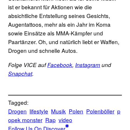
ist er bekannt für Aktionen wie die
absichtliche Entstellung seines Gesichts,
Augentattoos, mehr als ein Jahr im Koma
sowie Einsätze als MMA-Kämpfer und
Paartänzer. Oh, und natürlich liebt er Waffen,
Drogen und schnelle Autos.
Folge VICE auf
Facebook
,
Instagram
und
Snapchat
.
Tagged:
Drogen
lifestyle
Musik
Polen
Polenböller
p
opek monster
Rap
video
Follow Us On Discover