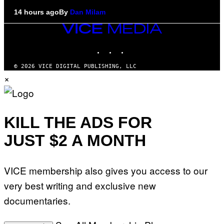
14 hours ago
By
Dan Milam
VICE
MEDIA
INSTAGRAM
TIKTOK
YOUTUBE
© 2026 VICE DIGITAL PUBLISHING, LLC
×
KILL THE ADS FOR
JUST $2 A MONTH
VICE membership also gives you access to our
very best writing and exclusive new
documentaries.