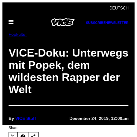
Skip
+ DEUTSCH
to
Open
content
SUBSCRIBE
NEWSLETTER
Menu
Popkultur
VICE-Doku: Unterwegs
mit Popek, dem
wildesten Rapper der
Welt
By
VICE Staff
December 24, 2019, 12:00am
Share: