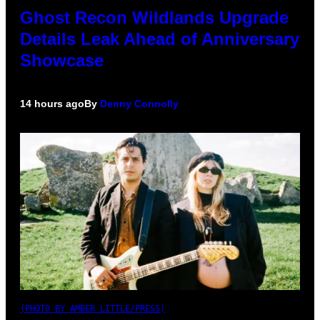
Ghost Recon Wildlands Upgrade
Details Leak Ahead of Anniversary
Showcase
14 hours ago
By
Denny Connolly
(PHOTO BY AMBER LITTLE/PRESS)