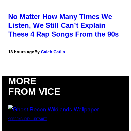
No Matter How Many Times We
Listen, We Still Can’t Explain
These 4 Rap Songs From the 90s
13 hours ago
By
Caleb Catlin
MORE
FROM VICE
SCREENSHOT: UBISOFT