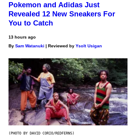
Pokemon and Adidas Just
Revealed 12 New Sneakers For
You to Catch
13 hours ago
By
Sam Watanuki
| Reviewed by
Ysolt Usigan
(PHOTO BY DAVID CORIO/REDFERNS)