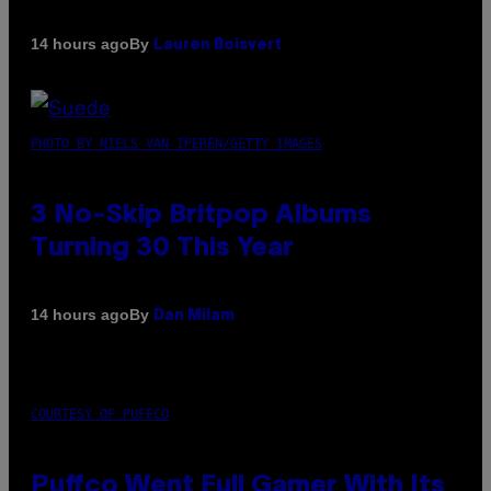
By
14 hours ago
Lauren Boisvert
PHOTO BY NIELS VAN IPEREN/GETTY IMAGES
3 No-Skip Britpop Albums
Turning 30 This Year
By
14 hours ago
Dan Milam
COURTESY OF PUFFCO
Puffco Went Full Gamer With Its