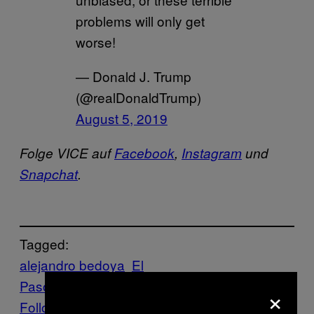
problems will only get
worse!
— Donald J. Trump
(@realDonaldTrump)
August 5, 2019
Folge VICE auf
Facebook
,
Instagram
und
Snapchat
.
Tagged:
alejandro bedoya
El
Paso
Fußball
Trump
Waffengewalt
×
Follow Us On Discover