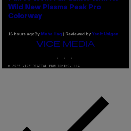
Wild New Plasma Peak Pro
Colorway
By
| Reviewed by
16 hours ago
Maha Haq
Ysolt Usigan
VICE
MEDIA
INSTAGRAM
TIKTOK
YOUTUBE
© 2026 VICE DIGITAL PUBLISHING, LLC