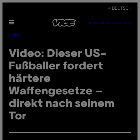
Skip
+ DEUTSCH
to
Open
content
SUBSCRIBE
NEWSLETTER
Menu
Politik
Video: Dieser US-
Fußballer fordert
härtere
Waffengesetze –
direkt nach seinem
Tor