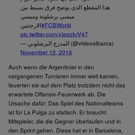
هذا المقطع الذي يوضح فرق بسيط بين
ميسي برشلونة وميسي
الارجنتين
#FCBWorld
pic.twitter.com/xIeqzkrV47
— المدرج البرشلوني (@vldeoalbarca)
November 12, 2016
Auch wenn die Argentinier in den
vergangenen Turnieren immer weit kamen,
feuerten sie auf dem Platz trotzdem nicht das
erwartete Offensiv-Feuerwerk ab. Die
Ursache dafür: Das Spiel des Nationalteams
ist für La Pulga zu statisch. Er braucht
Mitspieler, die die Gegner überlaufen und in
den Sprint gehen. Diese hat er in Barcelona,