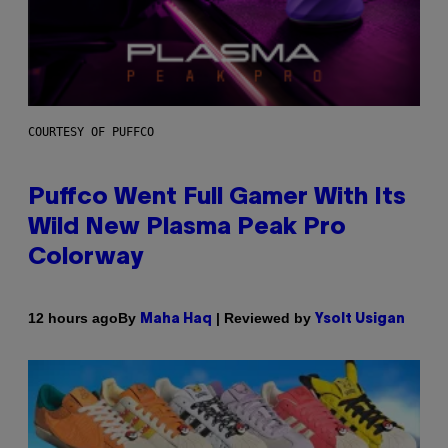
COURTESY OF PUFFCO
Puffco Went Full Gamer With Its
Wild New Plasma Peak Pro
Colorway
By
| Reviewed by
12 hours ago
Maha Haq
Ysolt Usigan