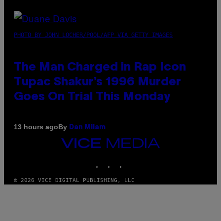
PHOTO BY JOHN LOCHER/POOL/AFP VIA GETTY IMAGES
The Man Charged in Rap Icon
Tupac Shakur’s 1996 Murder
Goes On Trial This Monday
By
13 hours ago
Dan Milam
VICE
MEDIA
INSTAGRAM
TIKTOK
YOUTUBE
© 2026 VICE DIGITAL PUBLISHING, LLC