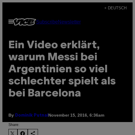
Skip
+ DEUTSCH
to
Open
Subscribe
Newsletter
content
Menu
Ein Video erklärt,
warum Messi bei
Argentinien so viel
schlechter spielt als
bei Barcelona
By
November 15, 2016, 6:36am
Dominik Putnai
Share: