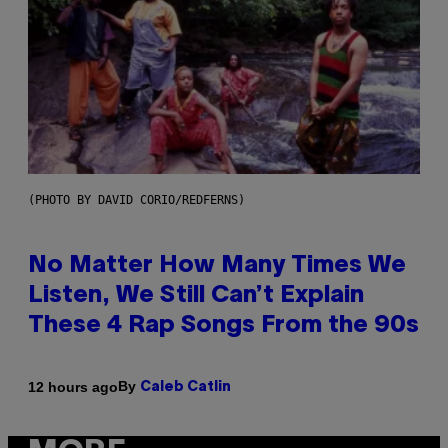
(PHOTO BY DAVID CORIO/REDFERNS)
No Matter How Many Times We
Listen, We Still Can’t Explain
These 4 Rap Songs From the 90s
By
12 hours ago
Caleb Catlin