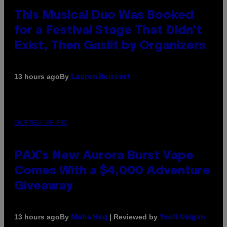
This Musical Duo Was Booked
for a Festival Stage That Didn’t
Exist, Then Gaslit by Organizers
By
13 hours ago
Lauren Boisvert
COURTESY OF PAX
PAX’s New Aurora Burst Vape
Comes With a $4,000 Adventure
Giveaway
By
| Reviewed by
13 hours ago
Maha Haq
Ysolt Usigan