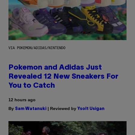
VIA POKEMON/ADIDAS/NINTENDO
Pokemon and Adidas Just
Revealed 12 New Sneakers For
You to Catch
12 hours ago
By
| Reviewed by
Sam Watanuki
Ysolt Usigan