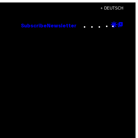
+ DEUTSCH
Instagram
TikTok
YouTube
Google
Goog
Subscribe
Newsletter
Discove
Top
Posts