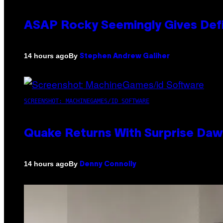
ASAP Rocky Seemingly Gives Defin
By
14 hours ago
Stephen Andrew Galiher
SCREENSHOT: MACHINEGAMES/ID SOFTWARE
Quake Returns With Surprise Da
By
14 hours ago
Denny Connolly