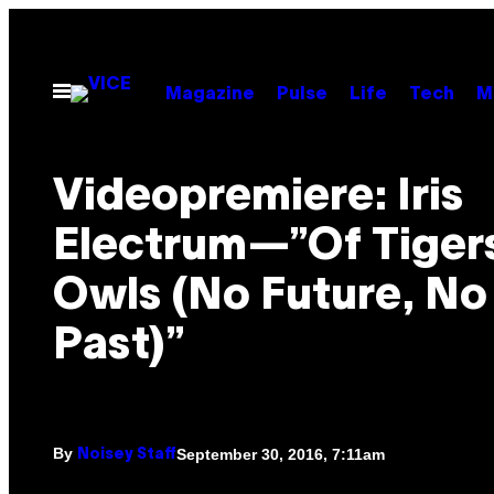
Skip
to
content
Open
Magazine
Pulse
Life
Tech
M
Menu
Videopremiere: Iris
Electrum—”Of Tiger
Owls (No Future, No
Past)”
By
September 30, 2016, 7:11am
Noisey Staff