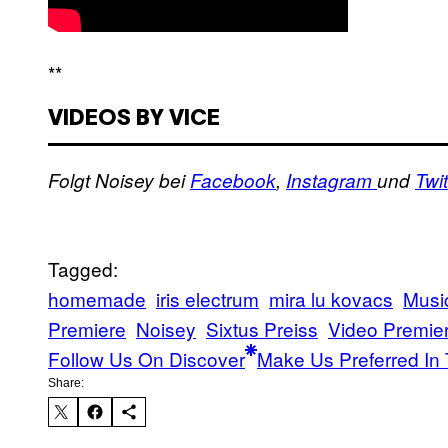
**
VIDEOS BY VICE
Folgt Noisey bei
Facebook
,
Instagram
und
Twit
Tagged:
homemade
iris electrum
mira lu kovacs
Musi
Premiere
Noisey
Sixtus Preiss
Video Premie
Follow Us On Discover
Make Us Preferred In 
Share: