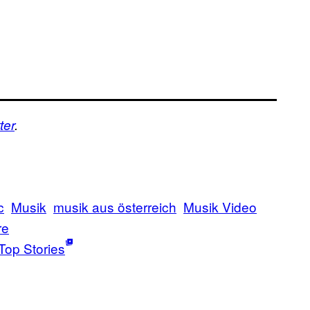
ter
.
c
Musik
musik aus österreich
Musik Video
re
Top Stories