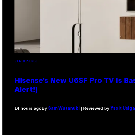
VIA HISENSE
Hisense’s New U6SF Pro TV Is Bas
Alert!)
By
| Reviewed by
14 hours ago
Sam Watanuki
Ysolt Usig