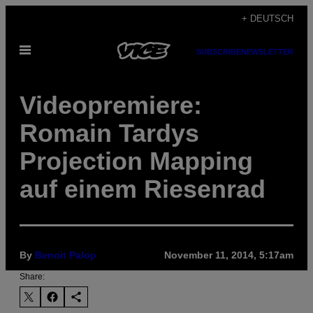
Skip
+ DEUTSCH
to
Open
content
SUBSCRIBE
NEWSLETTER
Menu
Videopremiere:
Romain Tardys
Projection Mapping
auf einem Riesenrad
By
Benoit Palop
November 11, 2014, 5:17am
Share: