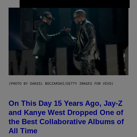
(PHOTO BY DANIEL BOCZARSKI/GETTY IMAGES FOR VEVO)
On This Day 15 Years Ago, Jay-Z
and Kanye West Dropped One of
the Best Collaborative Albums of
All Time