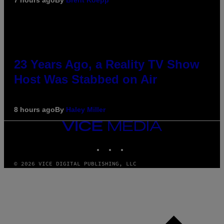
7 hours ago
By
Brent Koepp
23 Years Ago, a Reality TV Show
Host Was Stabbed on Air
8 hours ago
By
Haley Miller
VICE
MEDIA
INSTAGRAM
TIKTOK
YOUTUBE
© 2026 VICE DIGITAL PUBLISHING, LLC