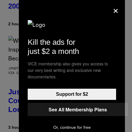
×
2000s You Definitely Forgot About
2 hours ago
By
Haley Miller
Kill the ads for
just $2 a month
VICE membership also gives you access to
(PHOTO BY CHRISTOPHER POLK/NBCU PHOTO BANK/NBCUNIVERSAL
our very best writing and exclusive new
VIA GETTY IMAGES)
documentaries.
Justin Timberlake Released a
Support for $2
Country-Inspired Album in 2018
Long Before It Became a Trend
See All Membership Plans
3 hours ago
By
Caleb Catlin
Or, continue for free