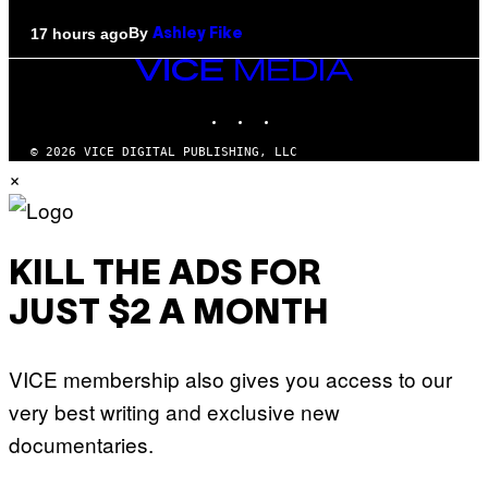
By
17 hours ago
Ashley Fike
VICE
MEDIA
INSTAGRAM
TIKTOK
YOUTUBE
© 2026 VICE DIGITAL PUBLISHING, LLC
×
KILL THE ADS FOR
JUST $2 A MONTH
VICE membership also gives you access to our
very best writing and exclusive new
documentaries.