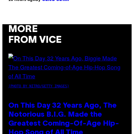
MORE
FROM VICE
(PHOTO BY NITRO/GETTY IMAGES)
On This Day 32 Years Ago, The
Notorious B.I.G. Made the
Greatest Coming-Of-Age Hip-
Hop Song of All Time