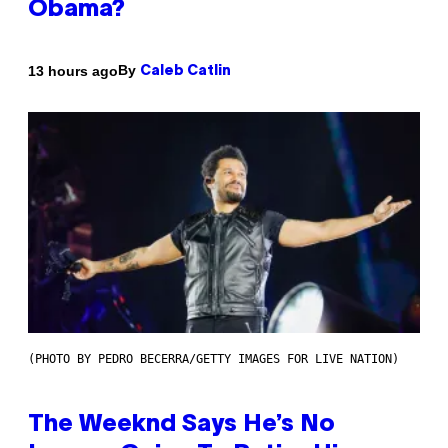
Obama?
By
13 hours ago
Caleb Catlin
(PHOTO BY PEDRO BECERRA/GETTY IMAGES FOR LIVE NATION)
The Weeknd Says He’s No