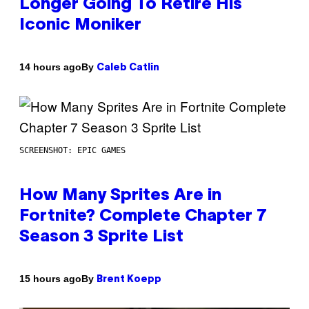
Longer Going To Retire His
Iconic Moniker
By
14 hours ago
Caleb Catlin
SCREENSHOT: EPIC GAMES
How Many Sprites Are in
Fortnite? Complete Chapter 7
Season 3 Sprite List
By
15 hours ago
Brent Koepp