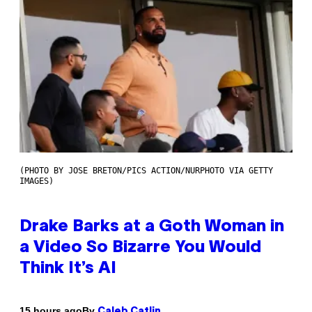
(PHOTO BY JOSE BRETON/PICS ACTION/NURPHOTO VIA GETTY
IMAGES)
Drake Barks at a Goth Woman in
a Video So Bizarre You Would
Think It’s AI
By
15 hours ago
Caleb Catlin