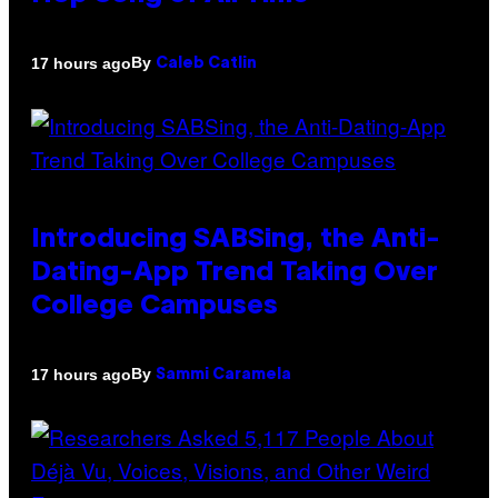
By
17 hours ago
Caleb Catlin
Introducing SABSing, the Anti-
Dating-App Trend Taking Over
College Campuses
By
17 hours ago
Sammi Caramela