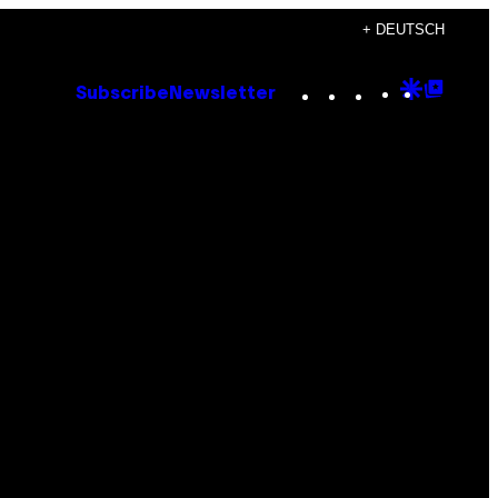
+ DEUTSCH
Instagram
TikTok
YouTube
Google
Goog
Subscribe
Newsletter
Discove
Top
Posts