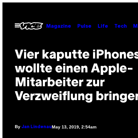
Skip
to
content
Open
Magazine
Pulse
Life
Tech
M
Menu
Vier kaputte iPhones
wollte einen Apple-
Mitarbeiter zur
Verzweiflung bringe
By
May 13, 2019, 2:54am
Jan Lindenau