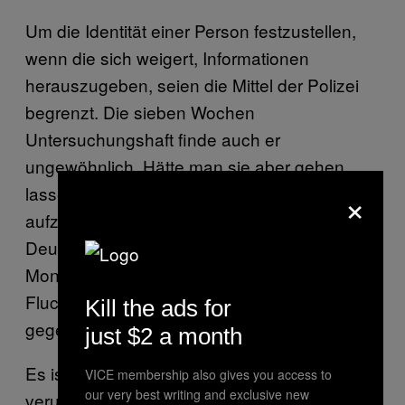
Um die Identität einer Person festzustellen,
wenn die sich weigert, Informationen
herauszugeben, seien die Mittel der Polizei
begrenzt. Die sieben Wochen
Untersuchungshaft finde auch er
ungewöhnlich. Hätte man sie aber gehen
×
lassen, dann wären sie womöglich nicht mehr
aufzufinden gewesen. Untersuchungshaft in
Deutschland darf laut
Gesetz
bis zu sechs
Monate dauern. Besonders dann, wenn
Fluchtgefahr vorliegt. Die sieht die Polizei als
Kill the ads for
gegeben.
just $2 a month
Es ist also möglich, dass die “Hambi4”
VICE membership also gives you access to
our very best writing and exclusive new
verurteilt werden und ihre Strafe absitzen