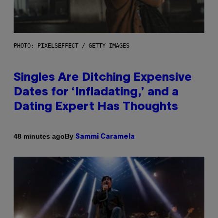
PHOTO: PIXELSEFFECT / GETTY IMAGES
Singles Are Ditching Expensive
Dates for ‘Infladating,’ and a
Dating Expert Has Thoughts
By
48 minutes ago
Sammi Caramela