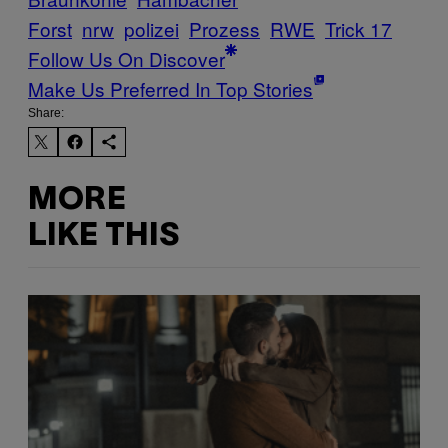
Forst
nrw
polizei
Prozess
RWE
Trick 17
Follow Us On Discover
Make Us Preferred In Top Stories
Share:
MORE
LIKE THIS