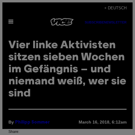
Skip
+ DEUTSCH
to
Open
content
SUBSCRIBE
NEWSLETTER
Menu
Vier linke Aktivisten
sitzen sieben Wochen
im Gefängnis – und
niemand weiß, wer sie
sind
By
March 16, 2018, 6:12am
Philipp Sommer
Share: