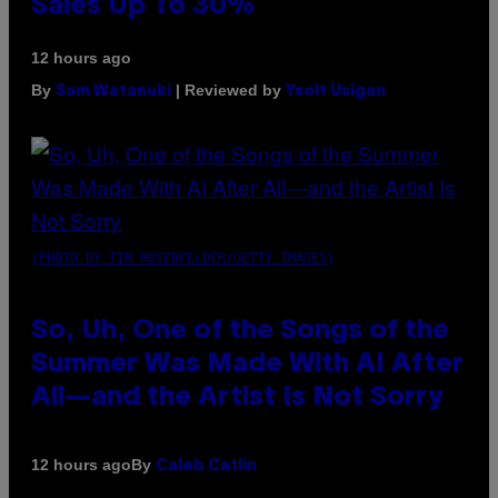
Sales Up To 30%
12 hours ago
By
| Reviewed by
Sam Watanuki
Ysolt Usigan
(PHOTO BY TIM MOSENFELDER/GETTY IMAGES)
So, Uh, One of the Songs of the
Summer Was Made With AI After
All—and the Artist Is Not Sorry
By
12 hours ago
Caleb Catlin