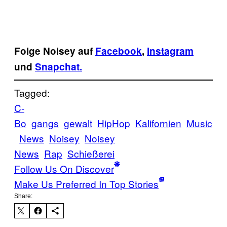
Folge Noisey auf
Facebook
,
Instagram
und
Snapchat.
Tagged:
C-
Bo
gangs
gewalt
HipHop
Kalifornien
Music
News
Noisey
Noisey
News
Rap
Schießerei
Follow Us On Discover
Make Us Preferred In Top Stories
Share: