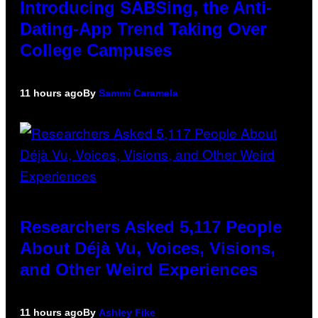
Introducing SABSing, the Anti-
Dating-App Trend Taking Over
College Campuses
11 hours ago
By
Sammi Caramela
Researchers Asked 5,117 People
About Déjà Vu, Voices, Visions,
and Other Weird Experiences
11 hours ago
By
Ashley Fike