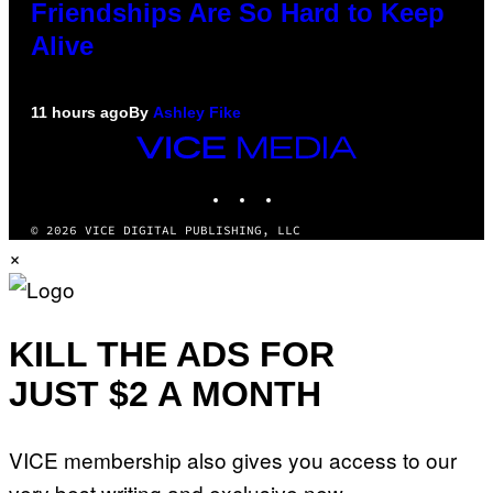
Friendships Are So Hard to Keep
Alive
11 hours ago
By
Ashley Fike
VICE
MEDIA
INSTAGRAM
TIKTOK
YOUTUBE
© 2026 VICE DIGITAL PUBLISHING, LLC
×
KILL THE ADS FOR
JUST $2 A MONTH
VICE membership also gives you access to our
very best writing and exclusive new