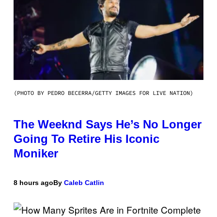
(PHOTO BY PEDRO BECERRA/GETTY IMAGES FOR LIVE NATION)
The Weeknd Says He’s No Longer
Going To Retire His Iconic
Moniker
8 hours ago
By
Caleb Catlin