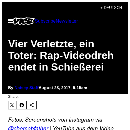
Skip
+ DEUTSCH
to
Open
Subscribe
Newsletter
content
Menu
Vier Verletzte, ein
Toter: Rap-Videodreh
endet in Schießerei
By
Noisey Staff
August 28, 2017, 9:15am
Share:
Fotos: Screenshots von Instagram via
@cbomobfather
| YouTube aus dem Video