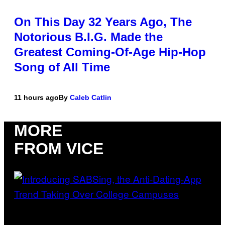
On This Day 32 Years Ago, The
Notorious B.I.G. Made the
Greatest Coming-Of-Age Hip-Hop
Song of All Time
11 hours ago
By
Caleb Catlin
MORE
FROM VICE