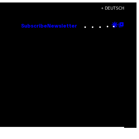
+ DEUTSCH
Instagram
TikTok
YouTube
Google
Goog
Subscribe
Newsletter
Discove
Top
Posts