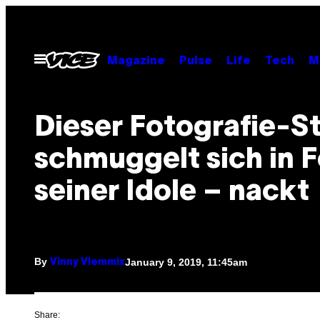
Skip
to
content
Open
Magazine
Pulse
Life
Tech
M
Menu
Dieser Fotografie-S
schmuggelt sich in 
seiner Idole – nackt
By
January 9, 2019, 11:45am
Vinny Vlemmix
Share: