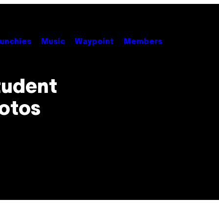
unchies
Music
Waypoint
Members
tudent
Fotos