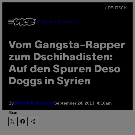
Skip
+ DEUTSCH
to
Open
Subscribe
Newsletter
content
Menu
Vom Gangsta-Rapper
zum Dschihadisten:
Auf den Spuren Deso
Doggs in Syrien
By
September 24, 2013, 4:10am
Martin Armstrong
Share: