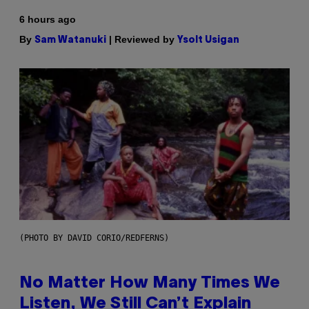
6 hours ago
By
| Reviewed by
Sam Watanuki
Ysolt Usigan
(PHOTO BY DAVID CORIO/REDFERNS)
No Matter How Many Times We
Listen, We Still Can’t Explain