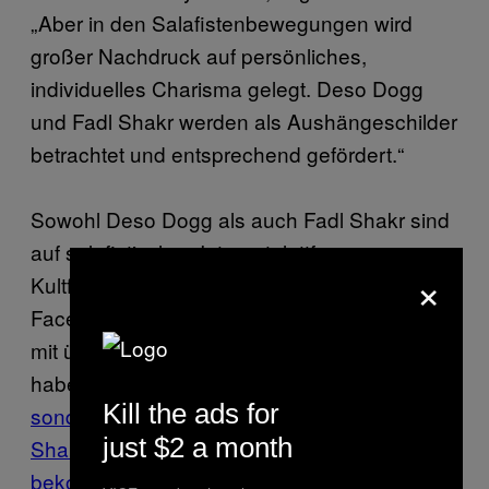
„Aber in den Salafistenbewegungen wird
großer Nachdruck auf persönliches,
individuelles Charisma gelegt. Deso Dogg
und Fadl Shakr werden als Aushängeschilder
betrachtet und entsprechend gefördert.“
Sowohl Deso Dogg als auch Fadl Shakr sind
auf salafistischen Internetplattformen zu
×
Kultfiguren geworden. Auf der offiziellen
Facebook-Seite eines saudischen Scheichs
mit über 147.000 Followern bzw. „Likes“
haben
zwei einzelne Posts über das
Kill the ads for
sonderbare Paar über 7.500 Likes und 3.500
just $2 a month
Shares von Menschen aus aller Welt
bekommen
.