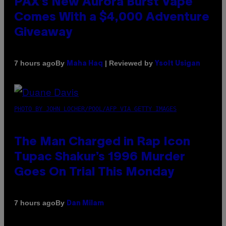
PAX’s New Aurora Burst Vape
Comes With a $4,000 Adventure
Giveaway
By
| Reviewed by
7 hours ago
Maha Haq
Ysolt Usigan
PHOTO BY JOHN LOCHER/POOL/AFP VIA GETTY IMAGES
The Man Charged in Rap Icon
Tupac Shakur’s 1996 Murder
Goes On Trial This Monday
By
7 hours ago
Dan Milam