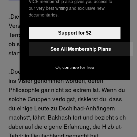
VICE membership also gives you access to
our very best writing and exclusive new
documentaries.
„Die deutsche Regierung hat jedes Recht,
Versuche von Gewalt- oder
Support for $2
Terroranwendungen zu unterdrücken—egal,
ob sie von Muslimen oder Nicht-Muslimen
See All Membership Plans
stammen“, sagte Bakhash.
Or, continue for free
„Doch manchmal sind muslimische Gruppen
ins Visier genommen worden, deren
Philosophie gar nicht so extrem ist. Wenn du
solche Gruppen verfolgst, riskierst du, dass
du einige Leute zu Dschihad-Anhängern
machst“, fährt Bakhash fort und bezieht sich
dabei auf die eigene Erfahrung, die Hizb ut-
Tahrir in Deutschland gemacht hat.