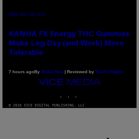
MAHA HAQ FOR VICE
KANHA FX Energy THC Gummies
Make Leg Day (and Work) More
Tolerable
By
| Reviewed by
7 hours ago
Maha Haq
Ysolt Usigan
VICE
MEDIA
INSTAGRAM
TIKTOK
YOUTUBE
© 2026 VICE DIGITAL PUBLISHING, LLC