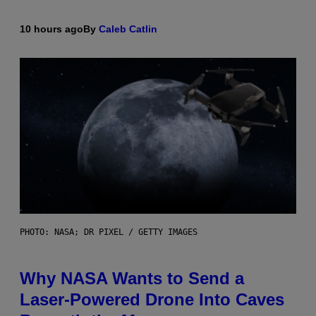
10 hours ago
By
Caleb Catlin
PHOTO: NASA; DR PIXEL / GETTY IMAGES
Why NASA Wants to Send a
Laser-Powered Drone Into Caves