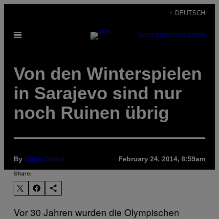
Skip
+ DEUTSCH
to
Open
SUBSCRIBE
NEWSLETTER
content
Menu
Von den Winterspielen
in Sarajevo sind nur
noch Ruinen übrig
By
Giles Clarke
February 24, 2014, 8:59am
Share:
Vor 30 Jahren wurden die Olympischen