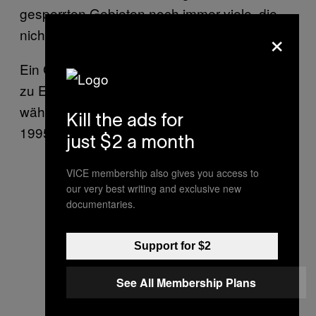
gesperrten Gebieten noch immer viele, die
×
nicht explodiert sind.
Ein Grabdenkmal am Skizentrum von Igman
zu Ehren der bosnischen Soldaten, die
während des Bosnienkrieges von 1992 bis
Kill the ads for
1995 in den Hügeln von Sarajevo umkamen.
just $2 a month
VICE membership also gives you access to
our very best writing and exclusive new
documentaries.
Support for $2
See All Membership Plans