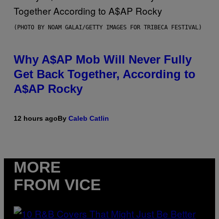
(PHOTO BY NOAM GALAI/GETTY IMAGES FOR TRIBECA FESTIVAL)
Why A$AP Mob Will Never Fully
Get Back Together, According to
A$AP Rocky
12 hours ago
By
Caleb Catlin
MORE
FROM VICE