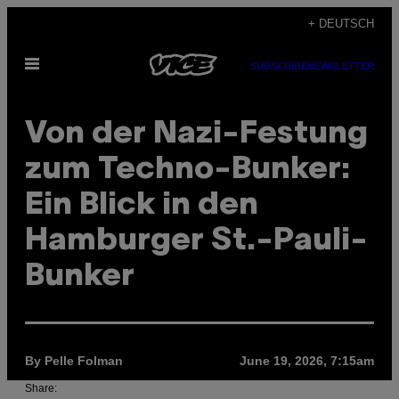
Skip
+ DEUTSCH
to
Open
content
SUBSCRIBE
NEWSLETTER
Menu
Von der Nazi-Festung
zum Techno-Bunker:
Ein Blick in den
Hamburger St.-Pauli-
Bunker
By Pelle Folman
June 19, 2026, 7:15am
Share: