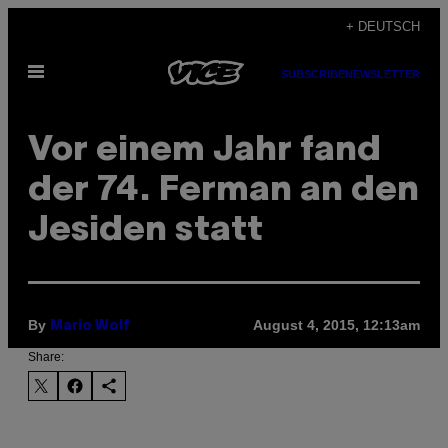
Skip
+ DEUTSCH
to
Open
content
SUBSCRIBE
NEWSLETTER
Menu
Vor einem Jahr fand
der 74. Ferman an den
Jesiden statt
By
August 4, 2015, 12:13am
Mario Wolf
Share: