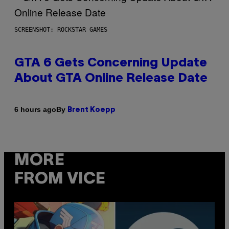
SCREENSHOT: ROCKSTAR GAMES
GTA 6 Gets Concerning Update
About GTA Online Release Date
By
6 hours ago
Brent Koepp
MORE
FROM VICE