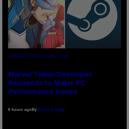
SCREENSHOT: PLAYSTATION, STEAM
Marvel Tokon Developer
Responds to Major PC
Performance Issues
By
6 hours ago
Brent Koepp