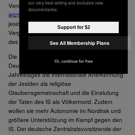
our very best writing and exclusive new
Verantwortlichen für die Verbrechen
„
bis zum
documentaries.
zu jagen. Kurdische und
letzten Mann
“
jesidische Einheiten führten
Support for $2
Vergeltungsschläge gegen den IS im Westen
des Shingal-Gebirges.
See All Membership Plans
Die Föderation der Jesidischen Vereine in
Or, continue for free
Deutschland
forderte
in Zuge des
Jahrestages die internationale Anerkennung
der Jesiden als religiöse
Glaubensgemeinschaft und die Einstufung
der Taten des IS als Völkermord. Zudem
wollen sie mehr Autonomie im Nordirak und
größere Unterstützung im Kampf gegen den
IS. Der deutsche Zentralratsvorsitzende der