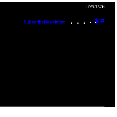
+ DEUTSCH
Instagram
TikTok
YouTube
Google
Googl
Subscribe
Newsletter
Discover
Top
Posts