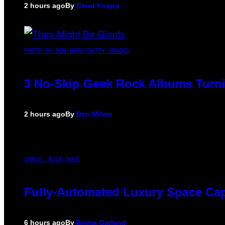
2 hours ago
By
Brent Koepp
PHOTO BY BOB BERG/GETTY IMAGES
3 No-Skip Geek Rock Albums Turni
2 hours ago
By
Dan Milam
IMAGE: NICK DOVE
Fully-Automated Luxury Space Ca
6 hours ago
By
Emma Garland