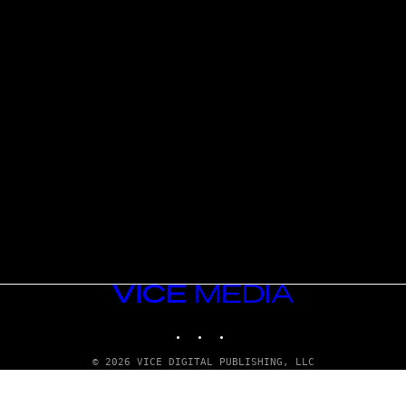
VICE
MEDIA
INSTAGRAM
TIKTOK
YOUTUBE
© 2026 VICE DIGITAL PUBLISHING, LLC