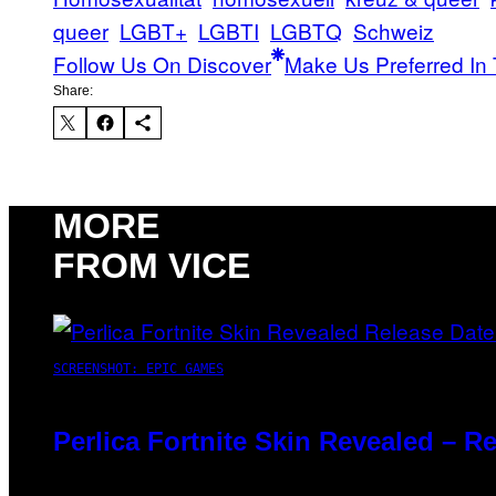
queer
LGBT+
LGBTI
LGBTQ
Schweiz
Follow Us On Discover
Make Us Preferred In 
Share:
MORE
FROM VICE
SCREENSHOT: EPIC GAMES
Perlica Fortnite Skin Revealed – R