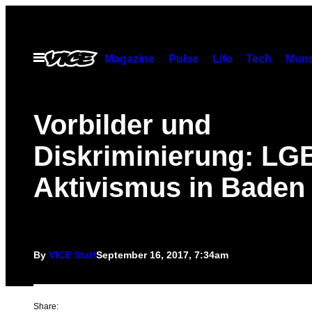
Skip
to
content
Open
Magazine
Pulse
Life
Tech
Munc
Menu
Vorbilder und
Diskriminierung: LG
Aktivismus in Baden
By
VICE Staff
September 16, 2017, 7:34am
Share: