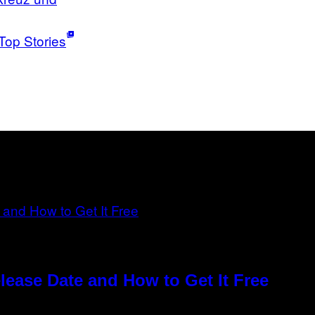
Top Stories
elease Date and How to Get It Free