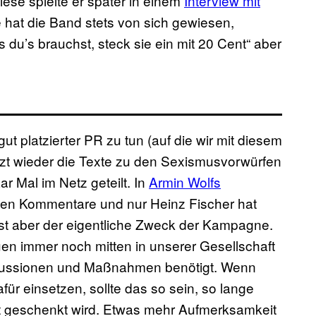
iese spielte er später in einem
Interview mit
hat die Band stets von sich gewiesen,
 du’s brauchst, s
teck sie ein mit 20 Cent“
aber
t platzierter PR zu tun (auf die wir mit diesem
tzt wieder die Texte zu den Sexismusvorwürfen
ar Mal im Netz geteilt. In
Armin Wolfs
ten Kommentare und nur Heinz Fischer hat
ist aber der eigentliche Zweck der Kampagne.
n immer noch mitten in unserer Gesellschaft
kussionen und Maßnahmen benötigt. Wenn
ür einsetzen, sollte das so sein, so lange
 geschenkt wird. Etwas mehr Aufmerksamkeit