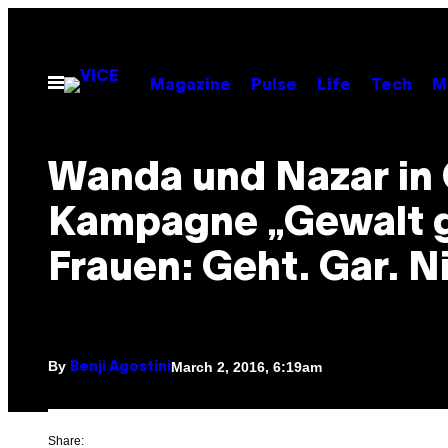
Skip
to
content
Open
Magazine
Pulse
Life
Tech
M
Menu
Wanda und Nazar in
Kampagne „Gewalt 
Frauen: Geht. Gar. N
By
March 2, 2016, 6:19am
Benji Agostini
Share: