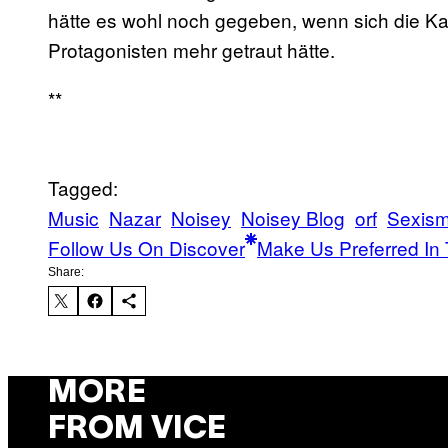
hätte es wohl noch gegeben, wenn sich die 
Protagonisten mehr getraut hätte.
**
Tagged:
Music
Nazar
Noisey
Noisey Blog
orf
Sexis
Follow Us On Discover
Make Us Preferred In 
Share:
MORE
FROM VICE