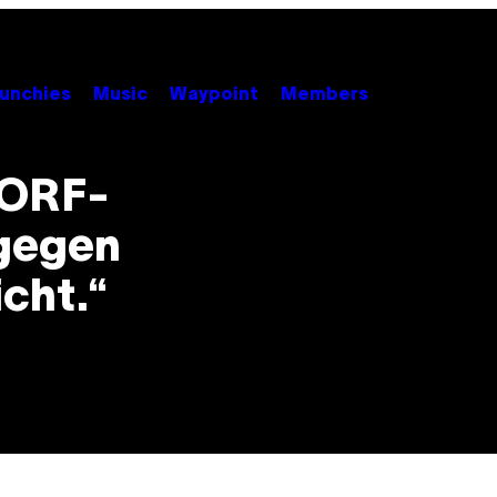
unchies
Music
Waypoint
Members
 ORF-
gegen
icht.“