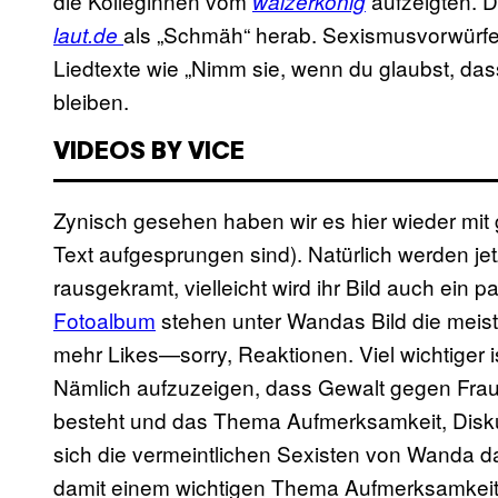
die Kolleginnen vom
aufzeigten. D
walzerkönig
als „Schmäh“ herab. Sexismusvorwürfe 
laut.de
Liedtexte wie „
Nimm sie, wenn du glaubst, dass
bleiben.
VIDEOS BY VICE
Zynisch gesehen haben wir es hier wieder mit gu
Text aufgesprungen sind). Natürlich werden je
rausgekramt, vielleicht wird ihr Bild auch ein pa
Fotoalbum
stehen unter Wandas Bild die meis
mehr Likes—sorry, Reaktionen. Viel wichtiger 
Nämlich aufzuzeigen, dass Gewalt gegen Fraue
besteht und das Thema Aufmerksamkeit, Dis
sich die vermeintlichen Sexisten von Wanda daf
damit einem wichtigen Thema Aufmerksamkeit