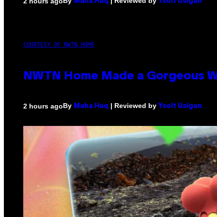
By
| Reviewed by
2 hours ago
Maha Haq
Ysolt Usigan
COURTESY OF NWTN HOME
NWTN Home Made a Gorgeous Weed 
By
| Reviewed by
2 hours ago
Maha Haq
Ysolt Usigan