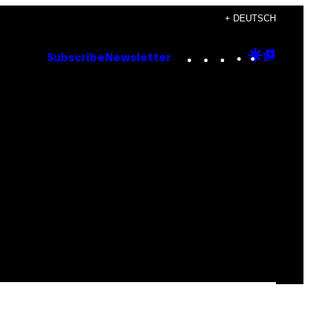
+ DEUTSCH
Instagram
TikTok
YouTube
Google
Goog
Subscribe
Newsletter
Discove
Top
Posts