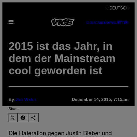
Skip
+ DEUTSCH
to
Open
content
SUBSCRIBE
NEWSLETTER
Menu
2015 ist das Jahr, in
dem der Mainstream
cool geworden ist
By
Jan Wehn
December 14, 2015, 7:15am
Share:
Die Hateration gegen Justin Bieber und