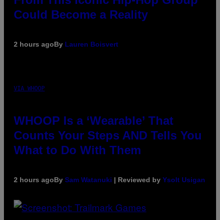
Could Become a Reality
2 hours ago
By
Lauren Boisvert
VIA WHOOP
WHOOP Is a ‘Wearable’ That
Counts Your Steps AND Tells You
What to Do With Them
2 hours ago
By
Sam Watanuki
| Reviewed by
Ysolt Usigan