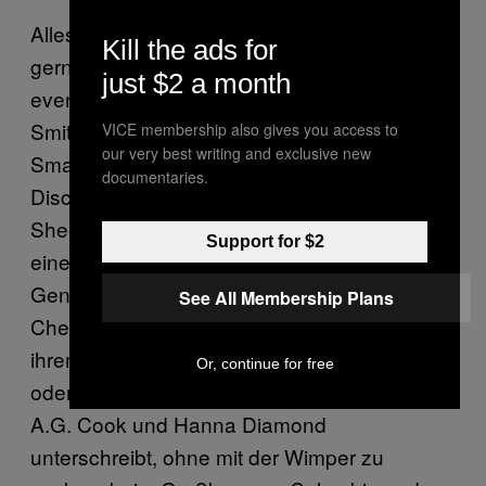
Alles kann, nichts muss, aber darf doch
Kill the ads for
gerne. Adele und Drake turteln ob eines
just $2 a month
eventuellen „Hotline Bling“-Remixes, Sam
Smith hat sein Cover von Aubreys
VICE membership also gives you access to
our very best writing and exclusive new
Smartphone-Hymne mit dem BFFs von
documentaries.
Disclosure schon geliefert, während Ed
Sheeran seine vermeintliche Schluffiness mit
Support for $2
einem Akustikklampfen-Cover von OT
Genasis „CoCo“ wettmacht. Soundcloud-
See All Membership Plans
Checker wie Cashmere Cat produzieren von
ihrem Schlafzimmer aus für Ariane Grande
Or, continue for free
oder Kanye West, das PC-Music-Kollektiv um
A.G. Cook und Hanna Diamond
unterschreibt, ohne mit der Wimper zu