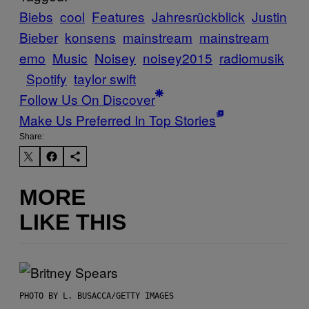
Biebs
cool
Features
Jahresrückblick
Justin
Bieber
konsens
mainstream
mainstream
emo
Music
Noisey
noisey2015
radiomusik
Spotify
taylor swift
Follow Us On Discover
Make Us Preferred In Top Stories
Share:
MORE
LIKE THIS
PHOTO BY L. BUSACCA/GETTY IMAGES