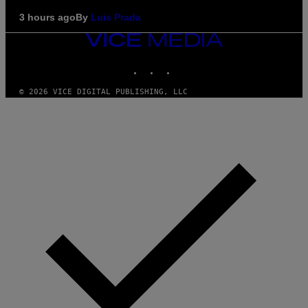
3 hours ago
By
Luis Prada
VICE
MEDIA
INSTAGRAM
TIKTOK
YOUTUBE
© 2026 VICE DIGITAL PUBLISHING, LLC