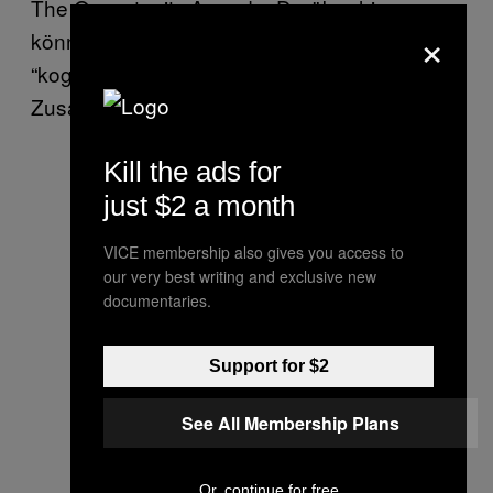
The Opportunity Agenda. Darüber hinaus
×
könnten sie auch Stress verursachen und
“kognitive Ressourcen in manchen
Zusammenhängen aufzehren.”
Kill the ads for
just $2 a month
VICE membership also gives you access to
our very best writing and exclusive new
documentaries.
Support for $2
See All Membership Plans
Or, continue for free