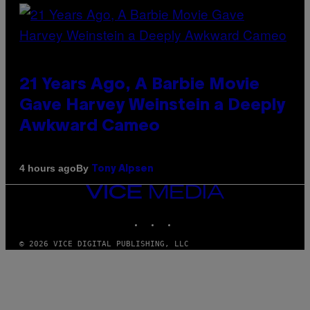
21 Years Ago, A Barbie Movie
Gave Harvey Weinstein a Deeply
Awkward Cameo
By
4 hours ago
Tony Alpsen
VICE
MEDIA
INSTAGRAM
TIKTOK
YOUTUBE
© 2026 VICE DIGITAL PUBLISHING, LLC