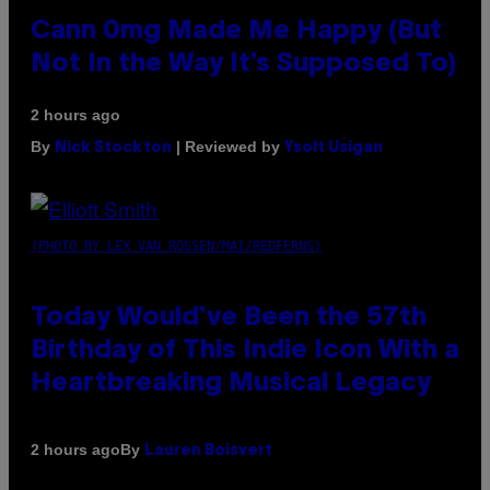
Cann 0mg Made Me Happy (But
Not In the Way It’s Supposed To)
2 hours ago
By
| Reviewed by
Nick Stockton
Ysolt Usigan
(PHOTO BY LEX VAN ROSSEN/MAI/REDFERNS)
Today Would’ve Been the 57th
Birthday of This Indie Icon With a
Heartbreaking Musical Legacy
By
2 hours ago
Lauren Boisvert