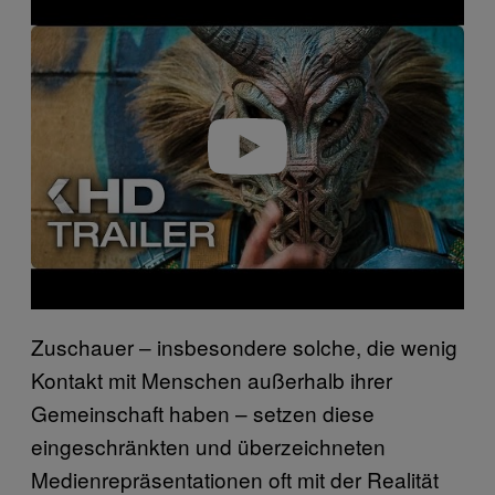
l
a
y
v
i
d
e
o
Zuschauer – insbesondere solche, die wenig
Kontakt mit Menschen außerhalb ihrer
Gemeinschaft haben – setzen diese
eingeschränkten und überzeichneten
Medienrepräsentationen oft mit der Realität