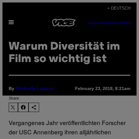
Skip
+ DEUTSCH
to
Open
content
SUBSCRIBE
NEWSLETTER
Menu
Warum Diversität im
Film so wichtig ist
By
February 23, 2018, 8:21am
Kimberly Lawson
Share:
Vergangenes Jahr veröffentlichten Forscher
der USC Annenberg ihren alljährlichen