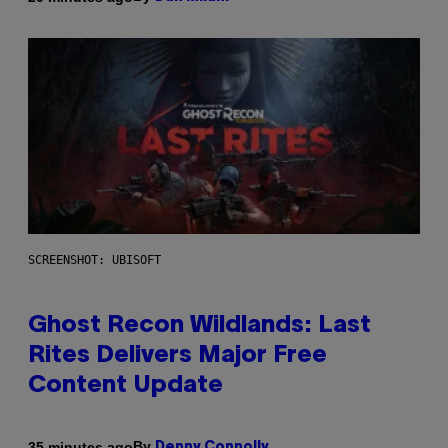
SCREENSHOT: UBISOFT
Ghost Recon Wildlands: Last
Rites Delivers Major Free
Content Update
By
35 minutes ago
Denny Connolly