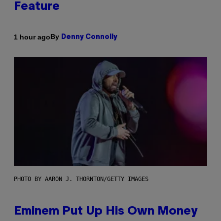
Feature
By
1 hour ago
Denny Connolly
PHOTO BY AARON J. THORNTON/GETTY IMAGES
Eminem Put Up His Own Money