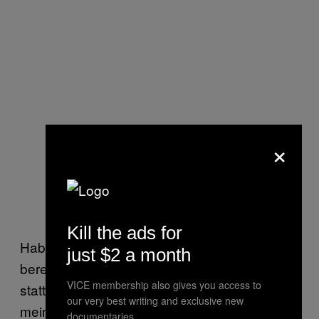
×
Kill the ads for
Habe man das prekoitale Wasserlassen
just $2 a month
bereits als festes Ritual etabliert, könne man
VICE membership also gives you access to
stattdessen ja einfach duschen. „Ich sage
our very best writing and exclusive new
meinen Patientinnen, dass sie duschen
documentaries.