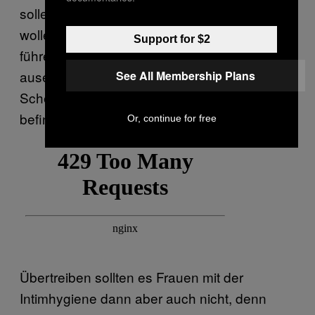
sollen, wenn sie vor dem Sex noch etwas tun
wollen. Einfach den Duschkopf nach unten
Support for $2
führen, die Schamlippen etwas
auseinanderziehen und das
See All Membership Plans
Scheidengewölbe säubern. Denn hier
befinden sich bekanntlich viele Bakterien.”
Or, continue for free
Übertreiben sollten es Frauen mit der
Intimhygiene dann aber auch nicht, denn