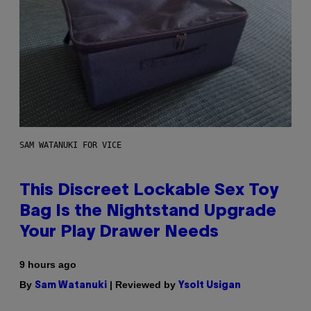
SAM WATANUKI FOR VICE
This Discreet Lockable Sex Toy
Bag Is the Nightstand Upgrade
Your Play Drawer Needs
9 hours ago
By
| Reviewed by
Sam Watanuki
Ysolt Usigan