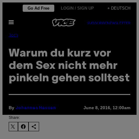
Skip
Go Ad Free
LOGIN / SIGN UP
+ DEUTSCH
to
Open
content
SUBSCRIBE
NEWSLETTER
Menu
Tech
Warum du kurz vor
dem Sex nicht mehr
pinkeln gehen solltest
By
June 8, 2016, 12:00am
Johannes Hausen
Share: